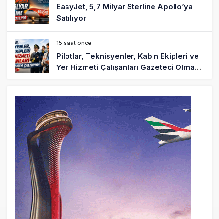
EasyJet, 5,7 Milyar Sterline Apollo’ya
Satılıyor
15 saat önce
Pilotlar, Teknisyenler, Kabin Ekipleri ve
Yer Hizmeti Çalışanları Gazeteci Olmaya
Çalışıyor!
17 saat önce
BookingAgora’dan Dubai’ye iki FAM Trip
19 saat önce
AJet Uçuşlarıyla Rus Turist İçin Yeni
Türkiye Rotası
20 saat önce
Airbus Temmuz bilançosunu açıkladı:
204 yeni sipariş