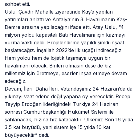
sohbet etti.
Uslu, Çavdır Mahalle ziyaretinde Kaş’a yapılan
yatırımları anlattı ve Antalya’nın 3. Havalimanın Kaş-
Demre arasına yapılacağını ifade etti. Atay Uslu, “4
milyon yolcu kapasiteli Batı Havalimanı için kazmayı
vurma Vakti geldi. Projelendirme yapıldı şimdi inşaat
başlatacağız. İnşallah 2022’de ilk uçağı indireceğiz.
Hem yolcu hem de lojistik taşımaya uygun bir
havalimanı olacak. Birileri olmasın dese de biz
milletimiz için üretmeye, eserler inşaa etmeye devam
edeceğiz.
Devam, İleri, Daha İleri. Vatandaşımız 24 Haziran’da da
yıkmayı vaat edene değil yapana oy verecektir. Recep
Tayyip Erdoğan liderliğindeki Türkiye 24 Haziran
sonrası Cumhurbaşkanlığı Hükümet Sistemi ile
şahlanacak, hızına hız katacaktır. Ülkemiz Son 16 yılda
3,5 kat büyüdü, yeni sistem işe 15 yılda 10 kat
büyüyecektir” dedi.