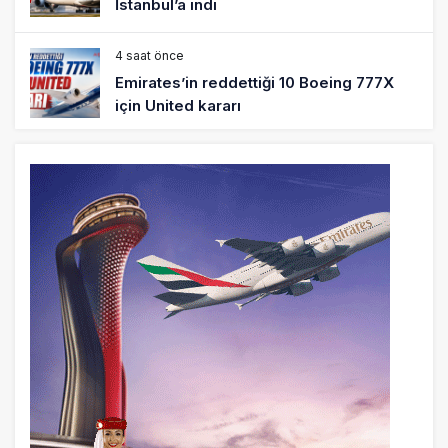
İstanbul’a indi
4 saat önce
Emirates’in reddettiği 10 Boeing 777X
için United kararı
4 saat önce
DHL uçağı havada cisimle çarpıştı,
havalimanında patlayıcı drone bulundu
5 saat önce
SpaceX Falcon 9’un ikinci kademesi
Ay’a çarptı
5 saat önce
Üniformasız Disiplin: Kabin Ekipleri Nasıl
Yolcu Olur?