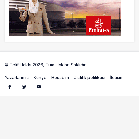
21 saat önce
ISG’nin terminal memurlarından can
kurtaran hamle
© Telif Hakkı 2026, Tüm Hakları Saklıdır.
Artelio
Yazarlarımız
Künye
Hesabım
Gizlilik politikası
İletisim