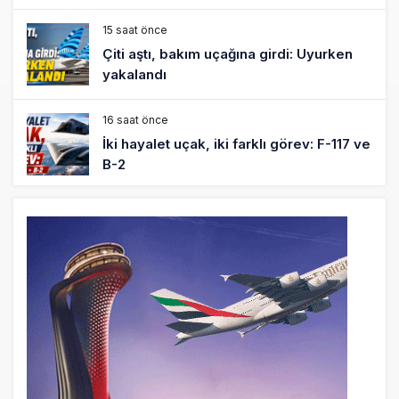
15 saat önce
Çiti aştı, bakım uçağına girdi: Uyurken
yakalandı
16 saat önce
İki hayalet uçak, iki farklı görev: F-117 ve
B-2
17 saat önce
THY ve Pegasus Dünyanın En Değerli
Havayolları Arasında
18 saat önce
Fly Baghdad ABD yaptırım listesinden
çıkarıldı
19 saat önce