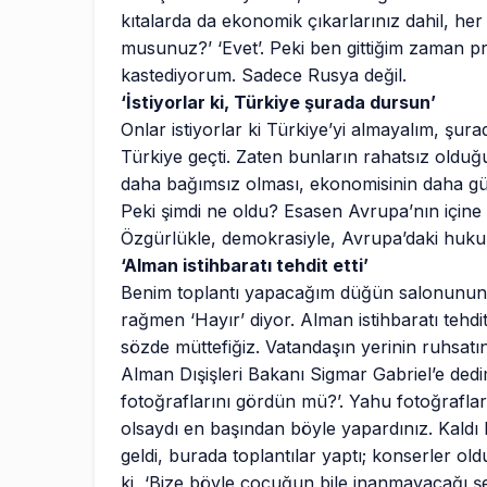
kıtalarda da ekonomik çıkarlarınız dahil, her
musunuz?’ ‘Evet’. Peki ben gittiğim zaman p
kastediyorum. Sadece Rusya değil.
‘İstiyorlar ki, Türkiye şurada dursun’
Onlar istiyorlar ki Türkiye’yi almayalım, şur
Türkiye geçti. Zaten bunların rahatsız olduğ
daha bağımsız olması, ekonomisinin daha güçlü 
Peki şimdi ne oldu? Esasen Avrupa’nın içine 
Özgürlükle, demokrasiyle, Avrupa’daki huk
‘Alman istihbaratı tehdit etti’
Benim toplantı yapacağım düğün salonunun sahi
rağmen ‘Hayır’ diyor. Alman istihbaratı tehdi
sözde müttefiğiz. Vatandaşın yerinin ruhsatın
Alman Dışişleri Bakanı Sigmar Gabriel’e dedim
fotoğraflarını gördün mü?’. Yahu fotoğraflar, i
olsaydı en başından böyle yapardınız. Kaldı k
geldi, burada toplantılar yaptı; konserler ol
ki, ‘Bize böyle çocuğun bile inanmayacağı şe