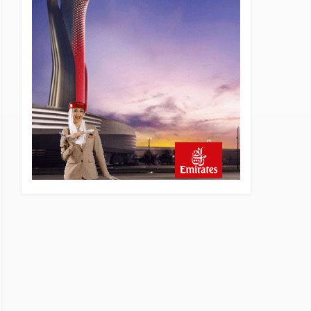
18 saat önce
SunExpress Günlük Yolcu
Rekorunu 72 Bin 340’a
Çıkardı
19 saat önce
İstanbul Havalimanı’nın 4.
Pistinde İlk Test Uçuşu
Yapıldı
20 saat önce
Aslıhan Güven, Airport
Leader of the Future Finalisti
Oldu
21 saat önce
EasyJet, 5,7 Milyar Sterline
Apollo’ya Satılıyor
22 saat önce
Pilotlar, Teknisyenler, Kabin