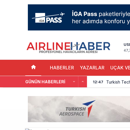
US
47,
HABERLER
YAZARLAR
UÇAK VE
GÜNÜN HABERLERI
Turkish Tec
12:47
THY, Yaklaşı
12:18
İstanbul Hav
11:58
THY’nin Wash
11:13
TOLUN P’den
10:48