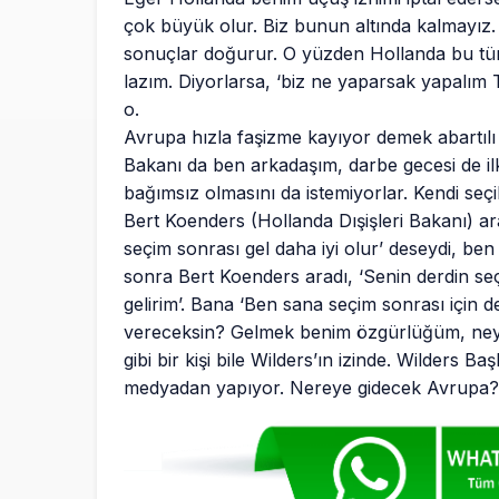
çok büyük olur. Biz bunun altında kalmayız
sonuçlar doğurur. O yüzden Hollanda bu tür 
lazım. Diyorlarsa, ‘biz ne yaparsak yapalım
o.
Avrupa hızla faşizme kayıyor demek abartılı 
Bakanı da ben arkadaşım, darbe gecesi de il
bağımsız olmasını da istemiyorlar. Kendi seç
Bert Koenders (Hollanda Dışişleri Bakanı) ar
seçim sonrası gel daha iyi olur’ deseydi, be
sonra Bert Koenders aradı, ‘Senin derdin s
gelirim’. Bana ‘Ben sana seçim sonrası için 
vereceksin? Gelmek benim özgürlüğüm, neyi
gibi bir kişi bile Wilders’ın izinde. Wilders
medyadan yapıyor. Nereye gidecek Avrupa? A