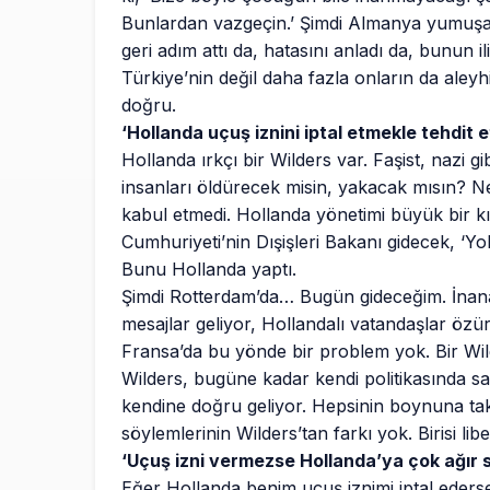
Bunlardan vazgeçin.’ Şimdi Almanya yumuşad
geri adım attı da, hatasını anladı da, bunun i
Türkiye’nin değil daha fazla onların da aleyh
doğru.
‘Hollanda uçuş iznini iptal etmekle tehdit et
Hollanda ırkçı bir Wilders var. Faşist, nazi
insanları öldürecek misin, yakacak mısın? Ne 
kabul etmedi. Hollanda yönetimi büyük bir 
Cumhuriyeti’nin Dışişleri Bakanı gidecek, ‘Yok
Bunu Hollanda yaptı.
Şimdi Rotterdam’da… Bugün gideceğim. İnana
mesajlar geliyor, Hollandalı vatandaşlar özü
Fransa’da bu yönde bir problem yok. Bir Wil
Wilders, bugüne kadar kendi politikasında s
kendine doğru geliyor. Hepsinin boynuna tak
söylemlerinin Wilders’tan farkı yok. Birisi libera
‘Uçuş izni vermezse Hollanda’ya çok ağır s
Eğer Hollanda benim uçuş iznimi iptal eders