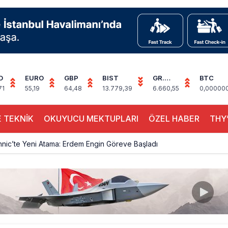
D
EURO
GBP
BIST
GR.
BTC
ALTIN
71
55,19
64,48
13.779,39
6.660,55
0,00000
 TEKNİK
OKUYUCU MEKTUPLARI
ÖZEL HABER
THY’
hnic’te Yeni Atama: Erdem Engin Göreve Başladı
k 4,5 Yıl Sonra Minsk’e Yeniden Uçacak
alimanı Avrupa’nın En Yoğunu Oldu, Dünyada 7’nciliğe Yükseldi
ington Uçağı Bulgaristan Üzerinden Geri Döndü
 Yeni Atış Testi: AKINCI Hedefi Tam İsabetle Vurdu