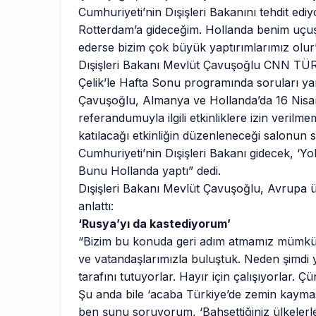
Cumhuriyeti’nin Dışişleri Bakanını tehdit edi
Rotterdam’a gideceğim. Hollanda benim uçuş 
ederse bizim çok büyük yaptırımlarımız olur”
Dışişleri Bakanı Mevlüt Çavuşoğlu CNN TÜ
Çelik’le Hafta Sonu programında soruları yan
Çavuşoğlu, Almanya ve Hollanda’da 16 Nisa
referandumuyla ilgili etkinliklere izin veril
katılacağı etkinliğin düzenleneceği salonun sa
Cumhuriyeti’nin Dışişleri Bakanı gidecek, ‘Yok
Bunu Hollanda yaptı” dedi.
Dışişleri Bakanı Mevlüt Çavuşoğlu, Avrupa ülk
anlattı:
‘Rusya’yı da kastediyorum’
“Bizim bu konuda geri adım atmamız mümkün 
ve vatandaşlarımızla buluştuk. Neden şimdi 
tarafını tutuyorlar. Hayır için çalışıyorlar. 
Şu anda bile ‘acaba Türkiye’de zemin kaymas
ben şunu soruyorum, ‘Bahsettiğiniz ülkelerle s