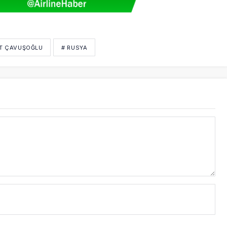
T ÇAVUŞOĞLU
# RUSYA