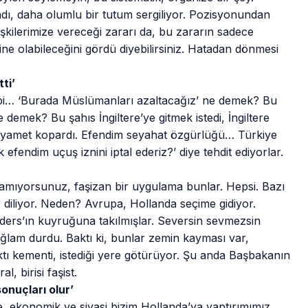
ı, daha olumlu bir tutum sergiliyor. Pozisyonundan
lişkilerimize vereceği zararı da, bu zararın sadece
ine olabileceğini gördü diyebilirsiniz. Hatadan dönmesi
ti’
 gibi… ‘Burada Müslümanları azaltacağız’ ne demek? Bu
demek? Bu şahıs İngiltere’ye gitmek istedi, İngiltere
kıyamet kopardı. Efendim seyahat özgürlüğü… Türkiye
 efendim uçuş iznini iptal ederiz?’ diye tehdit ediyorlar.
mıyorsunuz, faşizan bir uygulama bunlar. Hepsi. Bazı
r diliyor. Neden? Avrupa, Hollanda seçime gidiyor.
ders’ın kuyruğuna takılmışlar. Seversin sevmezsin
ağlam durdu. Baktı ki, bunlar zemin kayması var,
tı kementi, istediği yere götürüyor. Şu anda Başbakanın
l, birisi faşist.
onuçları olur’
e, ekonomik ve siyasi bizim Hollanda’ya yaptırımımız