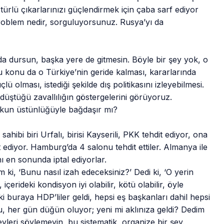
 türlü çıkarlarınızı güçlendirmek için çaba sarf ediyor
roblem nedir, sorguluyorsunuz. Rusya’yı da
ada dursun, başka yere de gitmesin. Böyle bir şey yok, o
u konu da o Türkiye’nin geride kalması, kararlarında
olması, istediği şekilde dış politikasını izleyebilmesi.
düştüğü zavallılığın göstergelerini görüyoruz.
ukun üstünlüğüyle bağdaşır mı?
bi biri Urfalı, birisi Kayserili, PKK tehdit ediyor, ona
t ediyor. Hamburg’da 4 salonu tehdit ettiler. Almanya ile
ı en sonunda iptal ediyorlar.
 ki, ‘Bunu nasıl izah edeceksiniz?’ Dedi ki, ‘O yerin
çerideki kondisyon iyi olabilir, kötü olabilir, öyle
i buraya HDP’liler geldi, hepsi eş başkanları dahil hepsi
du, her gün düğün oluyor; yeni mi aklınıza geldi? Dedim
yleri söylemeyin, bu sistematik, organize bir şey.