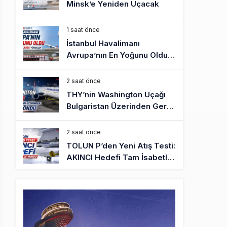
Minsk’e Yeniden Uçacak
1 saat önce
İstanbul Havalimanı
Avrupa’nın En Yoğunu Oldu,
Dünyada 7’nciliğe Yükseldi
2 saat önce
THY’nin Washington Uçağı
Bulgaristan Üzerinden Geri
Döndü
2 saat önce
TOLUN P’den Yeni Atış Testi:
AKINCI Hedefi Tam İsabetle
Vurdu
3 saat önce
Türkiye’nin Milli Motor
Projelerinde Yeni Dönem:
TEI TEKNOLOJİ Kuruldu