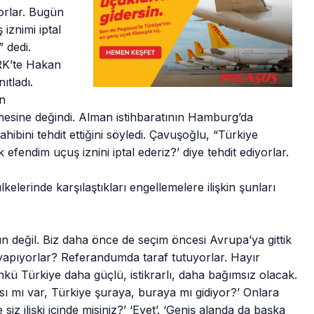
yorlar. Bugün
iznimi iptal
 dedi.
RK’te Hakan
ıtladı.
n
memesine değindi. Alman istihbaratının Hamburg’da
hibini tehdit ettiğini söyledi. Çavuşoğlu, “Türkiye
 efendim uçuş iznini iptal ederiz?’ diye tehdit ediyorlar.
elerinde karşılaştıkları engellemelere ilişkin şunları
değil. Biz daha önce de seçim öncesi Avrupa’ya gittik
yapıyorlar? Referandumda taraf tutuyorlar. Hayır
Çünkü Türkiye daha güçlü, istikrarlı, daha bağımsız olacak.
ı mı var, Türkiye şuraya, buraya mı gidiyor?’ Onlara
iz ilişki içinde misiniz?’ ‘Evet’. ‘Geniş alanda da başka