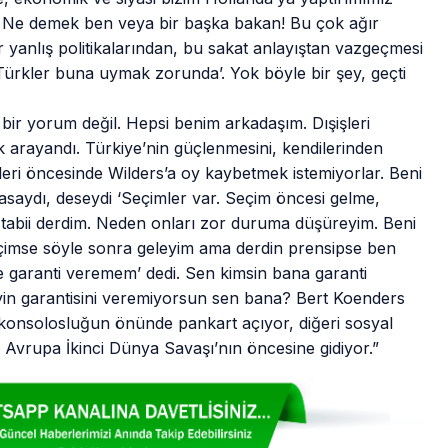
. Ne demek ben veya bir başka bakan! Bu çok ağır
yanlış politikalarından, bu sakat anlayıştan vazgeçmesi
 Türkler buna uymak zorunda’. Yok böyle bir şey, geçti
bir yorum değil. Hepsi benim arkadaşım. Dışişleri
k arayandı. Türkiye’nin güçlenmesini, kendilerinden
ileri öncesinde Wilders’a oy kaybetmek istemiyorlar. Beni
asaydı, deseydi ‘Seçimler var. Seçim öncesi gelme,
n tabii derdim. Neden onları zor duruma düşüreyim. Beni
eçimse söyle sonra geleyim ama derdin prensipse ben
de garanti veremem’ dedi. Sen kimsin bana garanti
n garantisini veremiyorsun sen bana? Bert Koenders
 Başkonsolosluğun önünde pankart açıyor, diğeri sosyal
vrupa İkinci Dünya Savaşı’nın öncesine gidiyor.”