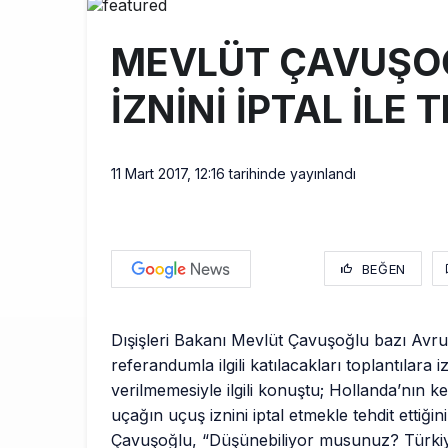
Türkiye’nin
10:26
MEVLÜT ÇAVUŞO
SunExpress 
18:40
İZNİNİ İPTAL İLE 
İstanbul Hava
17:59
11 Mart 2017, 12:16
tarihinde yayınlandı
BEĞEN
Dışişleri Bakanı Mevlüt Çavuşoğlu bazı Avru
referandumla ilgili katılacakları toplantılara i
verilmemesiyle ilgili konuştu; Hollanda’nın ke
uçağın uçuş iznini iptal etmekle tehdit ettiğini
Çavuşoğlu, “Düşünebiliyor musunuz? Türki