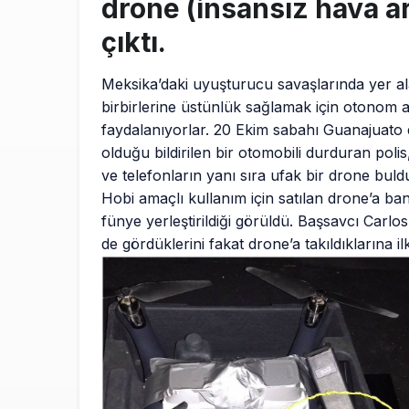
drone (insansız hava ar
çıktı.
Meksika’daki uyuşturucu savaşlarında yer al
birbirlerine üstünlük sağlamak için otonom 
faydalanıyorlar. 20 Ekim sabahı Guanajuato e
olduğu bildirilen bir otomobili durduran pol
ve telefonların yanı sıra ufak bir drone buld
Hobi amaçlı kullanım için satılan drone’a ba
fünye yerleştirildiği görüldü. Başsavcı Carl
de gördüklerini fakat drone’a takıldıklarına il