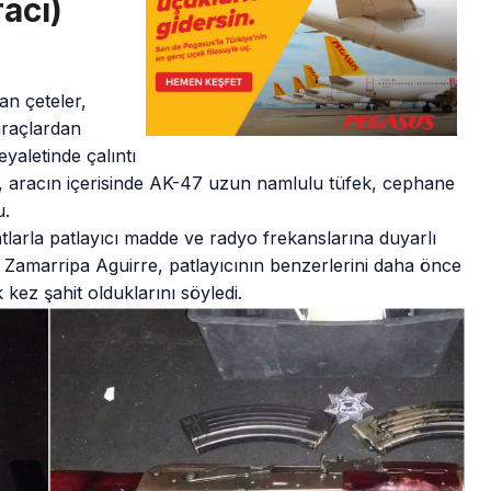
acı)
an çeteler,
araçlardan
yaletinde çalıntı
is, aracın içerisinde AK-47 uzun namlulu tüfek, cephane
u.
ntlarla patlayıcı madde ve radyo frekanslarına duyarlı
os Zamarripa Aguirre, patlayıcının benzerlerini daha önce
k kez şahit olduklarını söyledi.