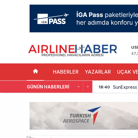
US
47,
HABERLER
YAZARLAR
UÇAK VE
GÜNÜN HABERLERI
SunExpress 
18:40
İstanbul Hava
17:59
Aslıhan Güven
17:11
EasyJet, 5,7 
16:27
Pilotlar, Te
15:26