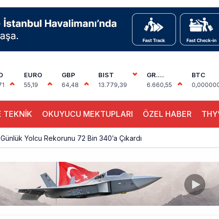
D
EURO
GBP
BIST
GR.
BTC
ALTIN
71
55,19
64,48
13.779,39
6.660,55
0,00000
 TEKNİK
OKUYUCU MEKTUPLARI
ÖZEL HABER
THY’
Günlük Yolcu Rekorunu 72 Bin 340’a Çıkardı
limanı’nın 4. Pistinde İlk Test Uçuşu Yapıldı
, Airport Leader of the Future Finalisti Oldu
Milyar Sterline Apollo’ya Satılıyor
knisyenler, Kabin Ekipleri ve Yer Hizmeti Çalışanları Gazeteci Olmaya Ç