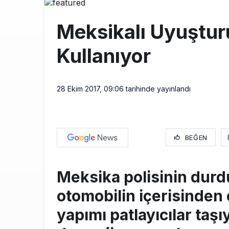
BookingAgor
12:58
Meksikalı Uyuştur
AJet Uçuşlar
10:56
Kullanıyor
Airbus Temmu
10:00
28 Ekim 2017, 09:06
tarihinde yayınlandı
BEĞEN
Meksika polisinin durd
otomobilin içerisinden
yapımı patlayıcılar taşı