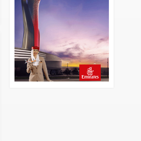
23 saat önce
AJet Uçuşlarıyla Rus Turist
İçin Yeni Türkiye Rotası