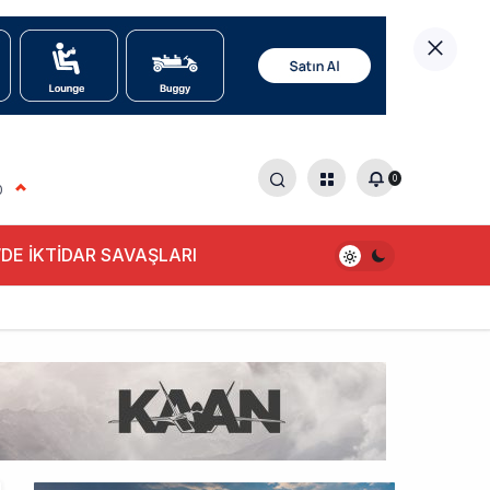
0
0
DE İKTİDAR SAVAŞLARI
alışıyor!