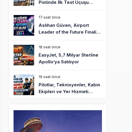
Pistinde İlk Test Uçuşu
Yapıldı
17 saat önce
Aslıhan Güven, Airport
Leader of the Future Finalisti
Oldu
18 saat önce
EasyJet, 5,7 Milyar Sterline
Apollo’ya Satılıyor
19 saat önce
Pilotlar, Teknisyenler, Kabin
Ekipleri ve Yer Hizmeti
Çalışanları Gazeteci Olmaya
Çalışıyor!
21 saat önce
BookingAgora’dan Dubai’ye
iki FAM Trip