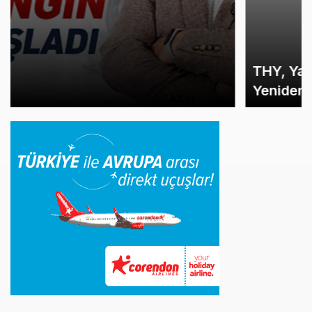
THY, Yaklaşık 4,5 Yıl Sonra Minsk’e
Yeniden Uçacak