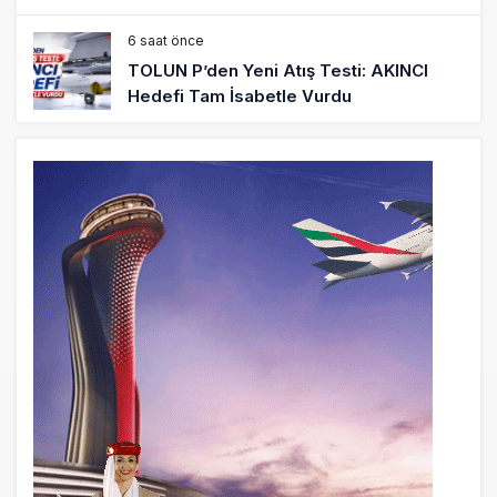
6 saat önce
TOLUN P’den Yeni Atış Testi: AKINCI
Hedefi Tam İsabetle Vurdu
6 saat önce
Türkiye’nin Milli Motor Projelerinde Yeni
Dönem: TEI TEKNOLOJİ Kuruldu
22 saat önce
SunExpress Günlük Yolcu Rekorunu 72
Bin 340’a Çıkardı
23 saat önce
İstanbul Havalimanı’nın 4. Pistinde İlk
Test Uçuşu Yapıldı
23 saat önce