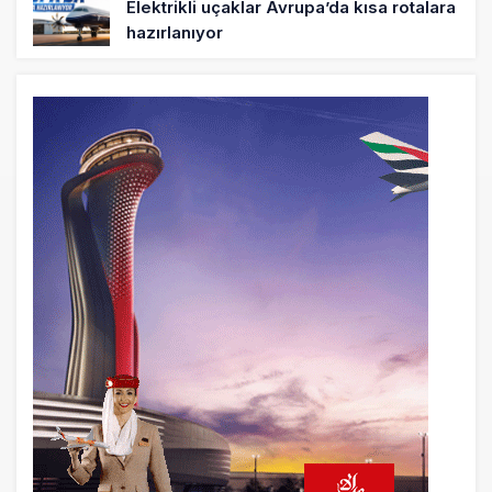
Elektrikli uçaklar Avrupa’da kısa rotalara
hazırlanıyor
5 saat önce
Trump’ı taşıyan Marine One, yolcu
uçağına fazla yaklaştı
5 saat önce
Emirates A380 yolcu rahatsızlanınca
İstanbul’a indi
6 saat önce
Emirates’in reddettiği 10 Boeing 777X
için United kararı
6 saat önce
DHL uçağı havada cisimle çarpıştı,
havalimanında patlayıcı drone bulundu