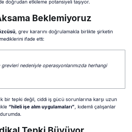
i de doğrudan etkileme potansiyeli taşıyor.
 Aksama Beklemiyoruz
özcüsü
, grev kararını doğrulamakla birlikte şirketin
diklerini ifade etti:
n grevleri nedeniyle operasyonlarımızda herhangi
 bir tepki değil, ciddi iş gücü sorunlarına karşı uzun
ikle
“hileli işe alım uygulamaları”
, kıdemli çalışanlar
ş durumda.
ndikal Tepki Büyüyor