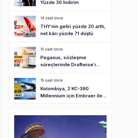
Yüzde 30 İndirim
14 saat önce
THY’nin geliri yüzde 20 arttı,
net kârı yüzde 71 düştü
15 saat önce
Pegasus, sözleşme
süreçlerinde Draftwise’ı
kullanacak
15 saat önce
Kolombiya, 2 KC-390
Millennium için Embraer ile
anlaştı
16 saat önce
Üniversite adayı avlanma ve
aldanma! Yazıcıoğlu Kazası
19 yıl sonra sil baştan SHGM