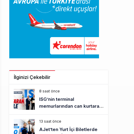
İlginizi Çekebilir
8 saat önce
ISG’nin terminal
memurlarından can kurtaran
hamle
13 saat önce
AJet’ten Yurt İçi Biletlerde