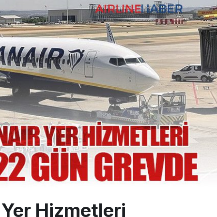
ayı avlanma ve aldanma! Yazıcıoğlu Kazası 19 yıl sonra sil baştan S
 aylık hasılatı 88,5 milyar TL’ye ulaştı
üzey atama: Ahmet Esat Hızır kritik göreve getirildi
Yer Hizmetleri