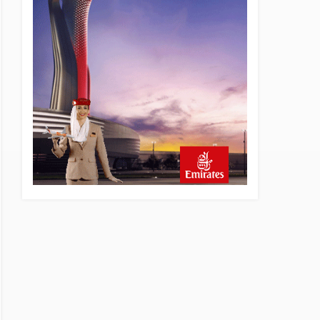
yönetiminin hiç mi kusuru
yok?