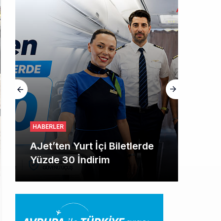
HGM yönetiminin hiç mi kusuru yok?
HABERLER
AJet’ten Yurt İçi Biletlerde
Yüzde 30 İndirim