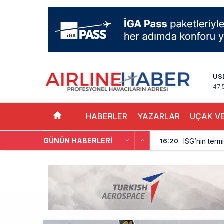
US
47,
HABERLER
YAZARLAR
UÇAK VE
GÜNÜN HABERLERI
ISG’nin term
16:20
AJet’ten Yurt
11:41
THY’nin gelir
10:18
Pegasus, söz
9:42
Kolombiya, 2 
9:15