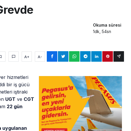
Grevde
Okuma süresi
1dk, 54sn
A+
A-
er hizmetleri
ddi bir iş gücü
tleri iştiraki
den
UGT
ve
CGT
plam
22 gün
a uygulanan