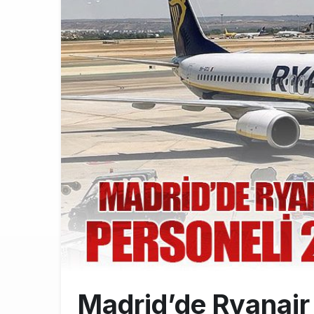
Üniversite ad
8:30
ASELSAN’ın 6
22:26
THY’de üst d
21:45
Madrid’de Ryanair 