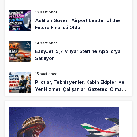
13 saat önce
Aslıhan Güven, Airport Leader of the
Future Finalisti Oldu
14 saat önce
EasyJet, 5,7 Milyar Sterline Apollo’ya
Satılıyor
15 saat önce
Pilotlar, Teknisyenler, Kabin Ekipleri ve
Yer Hizmeti Çalışanları Gazeteci Olmaya
Çalışıyor!
17 saat önce
BookingAgora’dan Dubai’ye iki FAM Trip
19 saat önce