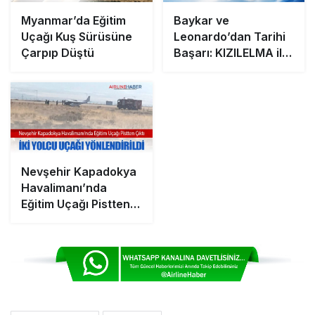
Myanmar’da Eğitim
Baykar ve
Uçağı Kuş Sürüsüne
Leonardo’dan Tarihi
Çarpıp Düştü
Başarı: KIZILELMA ile
M-346 İlk Ortak
Otonom Uçuşunu
Gerçekleştirdi
Nevşehir Kapadokya
Havalimanı’nda
Eğitim Uçağı Pistten
Çıktı: İki Yolcu Uçağı
Yönlendirildi