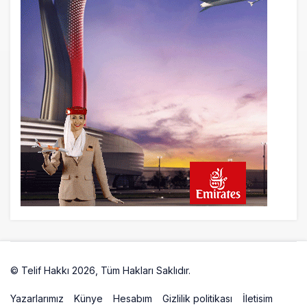
AJet Uçuşlarıyla Rus Turist İçin Yeni
Türkiye Rotası
20 saat önce
Airbus Temmuz bilançosunu açıkladı:
204 yeni sipariş
21 saat önce
İstanbul uçağına polis köpeklerle girdi: 3
yolcu indirildi
21 saat önce
AyJet eğitim uçağı Hezarfen yakınında
kırım geçirdi
© Telif Hakkı 2026, Tüm Hakları Saklıdır.
Artelio
Yazarlarımız
Künye
Hesabım
Gizlilik politikası
İletisim