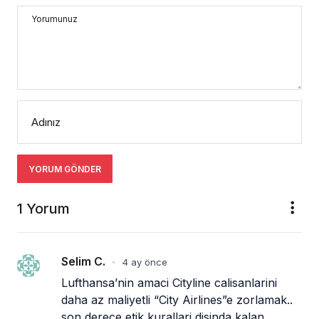
Yorumunuz
Adınız
YORUM GÖNDER
1 Yorum
Selim C.
4 ay önce
•
Lufthansa’nin amaci Cityline calisanlarini 
daha az maliyetli “City Airlines”e zorlamak.. 
son derece etik kurallari disinda kalan 