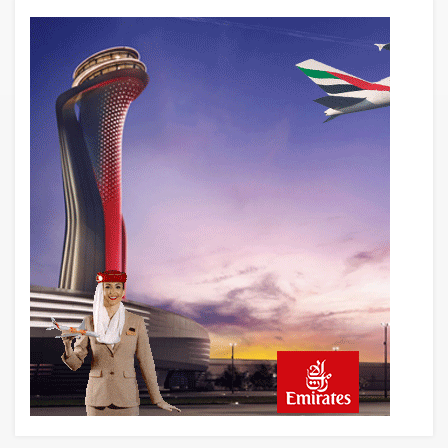
14 saat önce
BookingAgora’dan Dubai’ye iki FAM Trip
16 saat önce
AJet Uçuşlarıyla Rus Turist İçin Yeni
Türkiye Rotası
17 saat önce
Airbus Temmuz bilançosunu açıkladı:
204 yeni sipariş
18 saat önce
İstanbul uçağına polis köpeklerle girdi: 3
yolcu indirildi
18 saat önce
AyJet eğitim uçağı Hezarfen yakınında