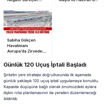
Doğuracak!
Uçuş İptallerine
Gidiyor
Sabiha Gökçen
Havalimanı
Avrupa’da Zirvede:
Yolcu Trafiğinde
Yüzde 14,3 Büyüme
Günlük 120 Uçuş İptali Başladı
Şirketin yeni stratejisi doğrultusunda ilk aşamada
günlük yaklaşık 120 uçuş iptali uygulamaya konuldu.
Kapasite düşüşüne bağlı olarak önümüzdeki aylara
ilişkin rota planlamasının da yeniden düzenleneceği
bildirildi.