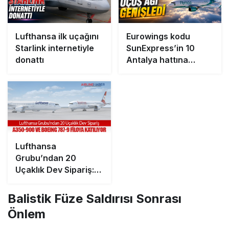
Lufthansa ilk uçağını
Eurowings kodu
Starlink internetiyle
SunExpress’in 10
donattı
Antalya hattına
eklendi
Lufthansa
Grubu’ndan 20
Uçaklık Dev Sipariş:
A350-900 ve Boeing
787-9 Filoya Katılıyor
Balistik Füze Saldırısı Sonrası
Önlem