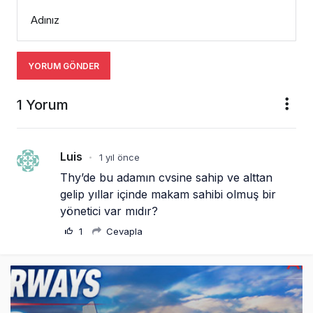
Adınız
YORUM GÖNDER
1 Yorum
Luis
1 yıl önce
•
Thy’de bu adamın cvsine sahip ve alttan 
gelip yıllar içinde makam sahibi olmuş bir 
yönetici var mıdır?
1
Cevapla