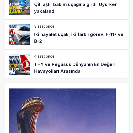
Çiti aştı, bakım uçağına girdi: Uyurken
yakalandı
3 saat önce
İki hayalet uçak, iki farklı görev: F-117 ve
B-2
4 saat önce
THY ve Pegasus Dünyanın En Değerli
Havayolları Arasında
5 saat önce
Fly Baghdad ABD yaptırım listesinden
çıkarıldı
6 saat önce
Elektrikli uçaklar Avrupa’da kısa rotalara
hazırlanıyor