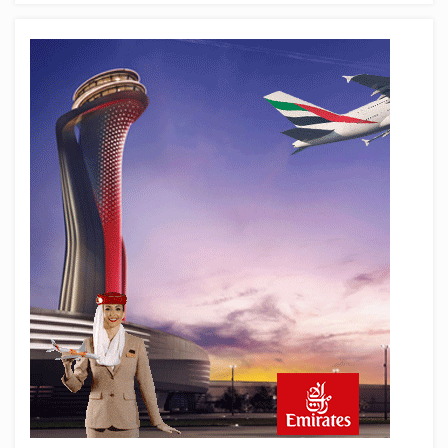
Çalışıyor!
6 saat önce
BookingAgora’dan Dubai’ye iki FAM Trip
8 saat önce
AJet Uçuşlarıyla Rus Turist İçin Yeni
Türkiye Rotası
9 saat önce
Airbus Temmuz bilançosunu açıkladı:
204 yeni sipariş
9 saat önce
İstanbul uçağına polis köpeklerle girdi: 3
yolcu indirildi
10 saat önce