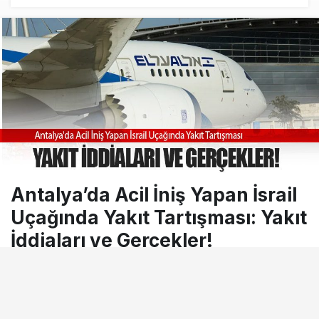
AyJet eğitim uçağı Hezarfen yakınında
kırım geçirdi
Antalya’da Acil İniş Yapan İsrail
Uçağında Yakıt Tartışması: Yakıt
İddiaları ve Gerçekler!
1 Temmuz 2024, 09:09
tarihinde yayınlandı
Okuma süresi
1dk, 30sn