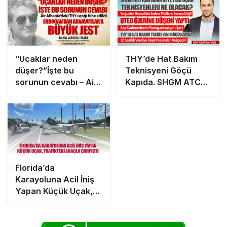
“Uçaklar neden
THY’de Hat Bakım
düşer?”İşte bu
Teknisyeni Göçü
sorunun cevabı – Air
Kapıda. SHGM ATC
Albania’daki uçağı
İçin Adım Attı, Peki
hibe etti.
Uçak Teknisyenleri
Erdoğan’dan
Ne Olacak?
Arnavutlar’a büyük
jest
Florida’da
Karayoluna Acil İniş
Yapan Küçük Uçak,
Trafikteki Araçla
Çarpıştı: Mucizevi
Kurtuluş