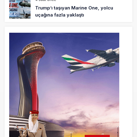
Trump’ı taşıyan Marine One, yolcu
uçağına fazla yaklaştı
4 saat önce
Emirates A380 yolcu rahatsızlanınca
İstanbul’a indi
5 saat önce
Emirates’in reddettiği 10 Boeing 777X
için United kararı
5 saat önce
DHL uçağı havada cisimle çarpıştı,
havalimanında patlayıcı drone bulundu
6 saat önce
Üniformasız Disiplin: Kabin Ekipleri Nasıl