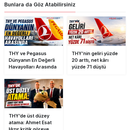
Bunlara da Göz Atabilirsiniz
THY ve Pegasus
THY’nin geliri yüzde
Dünyanın En Değerli
20 arttı, net kârı
Havayolları Arasında
yüzde 71 düştü
THY’de üst düzey
atama: Ahmet Esat
Hızır kritik göreve