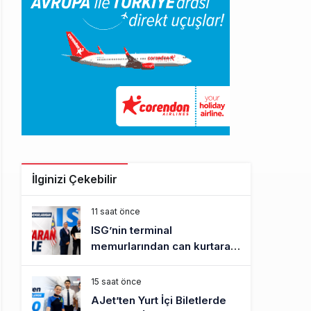
İlginizi Çekebilir
11 saat önce
ISG’nin terminal
memurlarından can kurtaran
hamle
15 saat önce
AJet’ten Yurt İçi Biletlerde