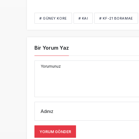
# GÜNEY KORE
# KAI
# KF-21 BORAMAE
Bir Yorum Yaz
Yorumunuz
Adınız
YORUM GÖNDER