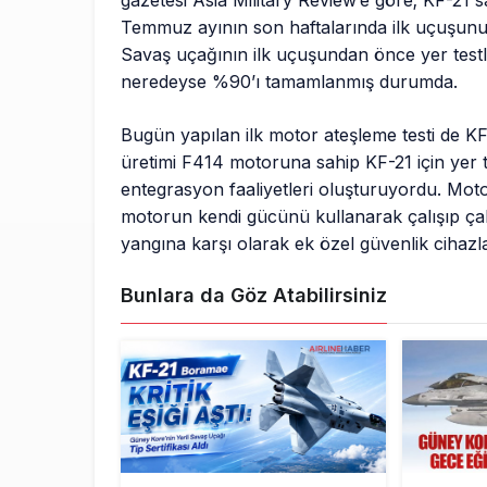
gazetesi Asia Military Review’e göre; KF-21 
Temmuz ayının son haftalarında ilk uçuşun
Savaş uçağının ilk uçuşundan önce yer testl
neredeyse %90’ı tamamlanmış durumda.
Bugün yapılan ilk motor ateşleme testi de KF
üretimi F414 motoruna sahip KF-21 için yer 
entegrasyon faaliyetleri oluşturuyordu. Motor 
motorun kendi gücünü kullanarak çalışıp çalı
yangına karşı olarak ek özel güvenlik cihazlar
Bunlara da Göz Atabilirsiniz