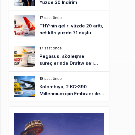
Yüzde 30 İndirim
17 saat önce
THY’nin geliri yüzde 20 arttı,
net kârı yüzde 71 düştü
17 saat önce
Pegasus, sözleşme
süreçlerinde Draftwise’ı
kullanacak
18 saat önce
Kolombiya, 2 KC-390
Millennium için Embraer ile
anlaştı
19 saat önce
Üniversite adayı avlanma ve
aldanma! Yazıcıoğlu Kazası
19 yıl sonra sil baştan SHGM