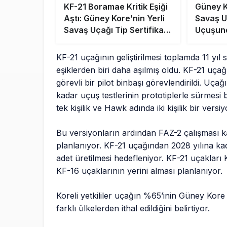
KF-21 Boramae Kritik Eşiği
Güney K
Aştı: Güney Kore’nin Yerli
Savaş U
Savaş Uçağı Tip Sertifikası
Uçuşun
Aldı
KF-21 uçağının geliştirilmesi toplamda 11 yıl
eşiklerden biri daha aşılmış oldu. KF-21 uça
görevli bir pilot binbaşı görevlendirildi. U
kadar uçuş testlerinin prototiplerle sürmesi
tek kişilik ve Hawk adında iki kişilik bir vers
Bu versiyonların ardından FAZ-2 çalışması 
planlanıyor. KF-21 uçağından 2028 yılına ka
adet üretilmesi hedefleniyor. KF-21 uçakları
KF-16 uçaklarının yerini alması planlanıyor.
Koreli yetkililer uçağın %65’inin Güney Kore 
farklı ülkelerden ithal edildiğini belirtiyor.