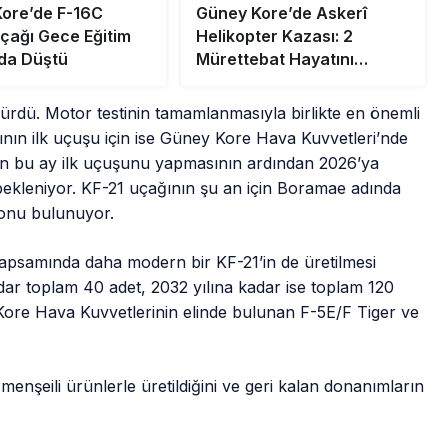
ore’de F-16C
Güney Kore’de Askerî
çağı Gece Eğitim
Helikopter Kazası: 2
da Düştü
Mürettebat Hayatını
Kaybetti
 sürdü. Motor testinin tamamlanmasıyla birlikte en önemli
ğının ilk uçuşu için ise Güney Kore Hava Kuvvetleri’nde
çağın bu ay ilk uçuşunu yapmasının ardından 2026’ya
 bekleniyor. KF-21 uçağının şu an için Boramae adında
iyonu bulunuyor.
kapsamında daha modern bir KF-21’in de üretilmesi
dar toplam 40 adet, 2032 yılına kadar ise toplam 120
 Kore Hava Kuvvetlerinin elinde bulunan F-5E/F Tiger ve
menşeili ürünlerle üretildiğini ve geri kalan donanımların