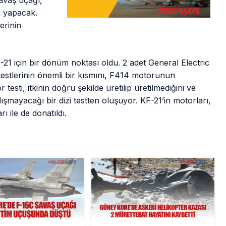
savaş uçağı,
u yapacak.
erinin
-21 için bir dönüm noktası oldu. 2 adet General Electric
testlerinin önemli bir kısmını, F414 motorunun
testi, itkinin doğru şekilde üretilip üretilmediğini ve
şmayacağı bir dizi testten oluşuyor. KF-21’in motorları,
ı ile de donatıldı.