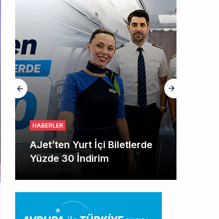
HGM yönetiminin hiç mi kusuru yok?
HABERLER
AJet’ten Yurt İçi Biletlerde
Yüzde 30 İndirim