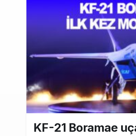
Üniversite ad
8:30
ASELSAN’ın 6
22:26
THY’de üst d
21:45
KF-21 Boramae uça