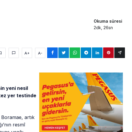
Okuma süresi
2dk, 26sn
A+
A-
in yeni nesil
kez yer testinde
 Boramae, artık
ı’nın resmî