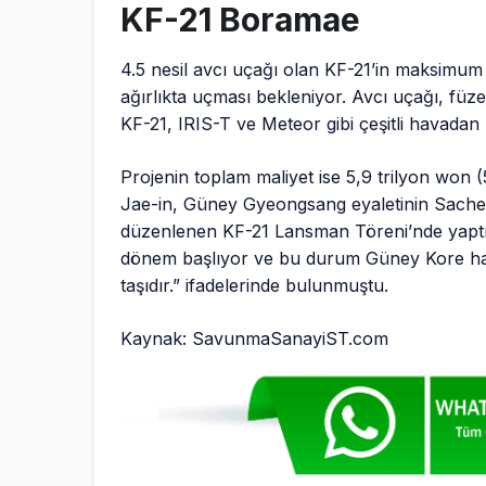
KF-21 Boramae
4.5 nesil avcı uçağı olan KF-21’in maksimu
ağırlıkta uçması bekleniyor. Avcı uçağı, füzel
KF-21, IRIS-T ve Meteor gibi çeşitli havadan 
Projenin toplam maliyet ise 5,9 trilyon won
Jae-in, Güney Gyeongsang eyaletinin Sacheo
düzenlenen KF-21 Lansman Töreni’nde yaptı
dönem başlıyor ve bu durum Güney Kore havacı
taşıdır.” ifadelerinde bulunmuştu.
Kaynak: SavunmaSanayiST.com