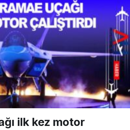
ayı avlanma ve aldanma! Yazıcıoğlu Kazası 19 yıl sonra sil baştan S
 aylık hasılatı 88,5 milyar TL’ye ulaştı
üzey atama: Ahmet Esat Hızır kritik göreve getirildi
ğı ilk kez motor