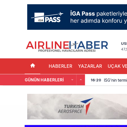
US
47,
HABERLER
YAZARLAR
UÇAK VE
GÜNÜN HABERLERI
ISG’nin term
16:20
AJet’ten Yurt
11:41
THY’nin gelir
10:18
Pegasus, söz
9:42
Kolombiya, 2 
9:15