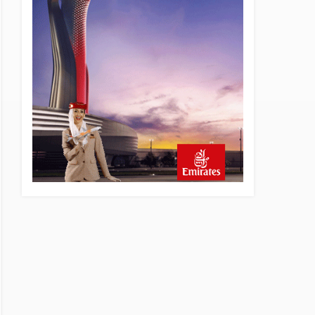
yönetiminin hiç mi kusuru
yok?