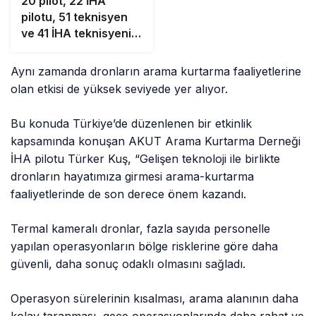
20 pilot, 22 İHA
pilotu, 51 teknisyen
ve 41 İHA teknisyeni
subay ve
astsubayımızın
Aynı zamanda dronların arama kurtarma faaliyetlerine
mezun oldu
olan etkisi de yüksek seviyede yer alıyor.
Bu konuda Türkiye’de düzenlenen bir etkinlik
kapsamında konuşan AKUT Arama Kurtarma Derneği
İHA pilotu Türker Kuş, “Gelişen teknoloji ile birlikte
dronların hayatımıza girmesi arama-kurtarma
faaliyetlerinde de son derece önem kazandı.
Termal kameralı dronlar, fazla sayıda personelle
yapılan operasyonların bölge risklerine göre daha
güvenli, daha sonuç odaklı olmasını sağladı.
Operasyon sürelerinin kısalması, arama alanının daha
kolay taranması, gece operasyonlarında daha rahat ve