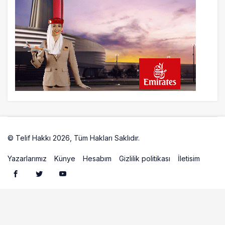
İstanbul Havalimanı’nın 4. Pistinde İlk
Test Uçuşu Yapıldı
23 saat önce
Aslıhan Güven, Airport Leader of the
Future Finalisti Oldu
© Telif Hakkı 2026, Tüm Hakları Saklıdır.
Artelio
Yazarlarımız
Künye
Hesabım
Gizlilik politikası
İletisim