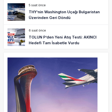
5 saat önce
THY’nin Washington Uçağı Bulgaristan
Üzerinden Geri Döndü
6 saat önce
TOLUN P’den Yeni Atış Testi: AKINCI
Hedefi Tam İsabetle Vurdu
6 saat önce
Türkiye’nin Milli Motor Projelerinde Yeni
Dönem: TEI TEKNOLOJİ Kuruldu
22 saat önce
SunExpress Günlük Yolcu Rekorunu 72
Bin 340’a Çıkardı
23 saat önce