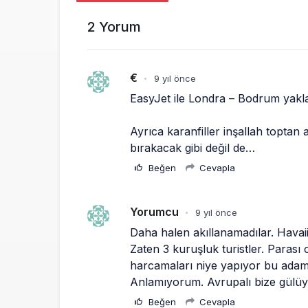
2 Yorum
€
9 yıl önce
•
EasyJet ile Londra – Bodrum yaklaş
Ayrıca karanfiller inşallah toptan a
bırakacak gibi değil de…
Beğen
Cevapla
Yorumcu
9 yıl önce
•
Daha halen akıllanamadılar. Havaii
Zaten 3 kuruşluk turistler. Parası 
harcamaları niye yapıyor bu adaml
Anlamıyorum. Avrupalı bize gülüyor
Beğen
Cevapla