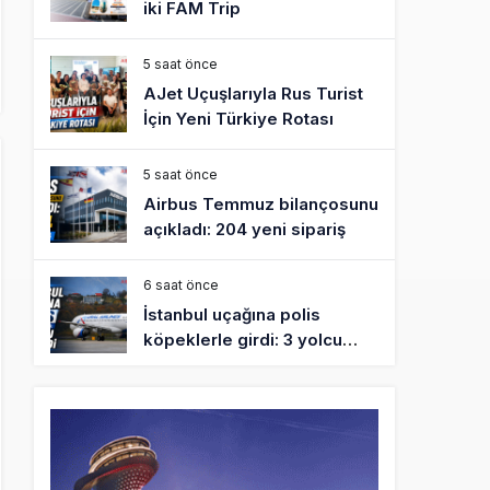
iki FAM Trip
5 saat önce
AJet Uçuşlarıyla Rus Turist
İçin Yeni Türkiye Rotası
5 saat önce
Airbus Temmuz bilançosunu
açıkladı: 204 yeni sipariş
6 saat önce
İstanbul uçağına polis
köpeklerle girdi: 3 yolcu
indirildi
7 saat önce
AyJet eğitim uçağı Hezarfen
yakınında kırım geçirdi