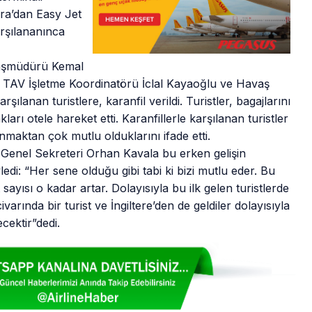
ndra’dan Easy Jet
arşılananınca
Başmüdürü Kemal
TAV İşletme Koordinatörü İclal Kayaoğlu ve Havaş
anan turistlere, karanfil verildi. Turistler, bagajlarını
rı otele hareket etti. Karanfillerle karşılanan turistler
anmaktan çok mutlu olduklarını ifade etti.
nel Sekreteri Orhan Kavala bu erken gelişin
edi: “Her sene olduğu gibi tabi ki bizi mutlu eder. Bu
sayısı o kadar artar. Dolayısıyla bu ilk gelen turistlerde
varında bir turist ve İngiltere’den de geldiler dolayısıyla
cektir”dedi.