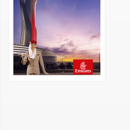
22 saat önce
Lufthansa ilk uçağını Starlink
internetiyle donattı
22 saat önce
Norwegian Uçağına Polis
Müdahalesi
23 saat önce
British Airways A380
seferlerini yüzde 28
azaltıyor