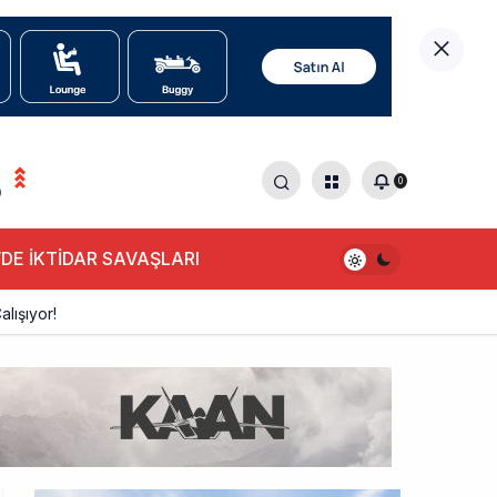
0
0
DE İKTİDAR SAVAŞLARI
alışıyor!