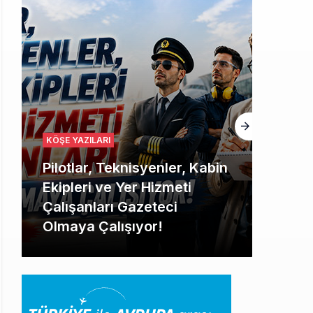
HABERLER
BookingAgora’dan Dubai’ye
iki FAM Trip