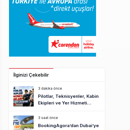
İlginizi Çekebilir
3 dakika önce
Pilotlar, Teknisyenler, Kabin
Ekipleri ve Yer Hizmeti
Çalışanları Gazeteci Olmaya
Çalışıyor!
3 saat önce
BookingAgora’dan Dubai’ye