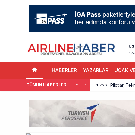
US
47,
HABERLER
YAZARLAR
UÇAK VE
GÜNÜN HABERLERI
Pilotlar, Te
15:26
BookingAgor
12:58
AJet Uçuşlar
10:56
Airbus Temmu
10:00
İstanbul uçağı
9:13