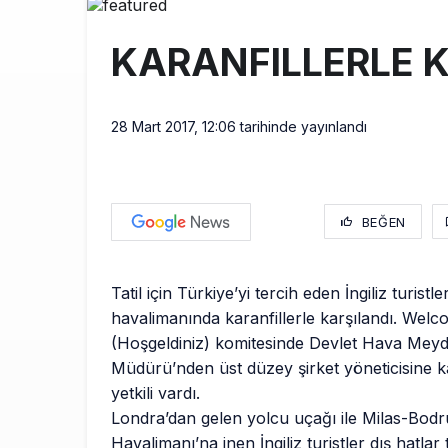
AyJet eğitim 
8:50
KARANFILLERLE 
Lufthansa ilk
18:00
Norwegian U
17:00
28 Mart 2017, 12:06
tarihinde yayınlandı
BEĞEN
Tatil için Türkiye’yi tercih eden İngiliz turis
havalimanında karanfillerle karşılandı. Wel
(Hoşgeldiniz) komitesinde Devlet Hava Meyda
Müdürü’nden üst düzey şirket yöneticisine 
yetkili vardı.
Londra’dan gelen yolcu uçağı ile Milas-Bod
Havalimanı’na inen İngiliz turistler dış hatlar 