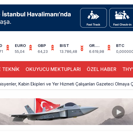
D
EURO
GBP
BIST
GR.
BTC
ALTIN
71
55,04
64,23
13.786,48
6.619,98
0,00000
 TEKNİK
OKUYUCU MEKTUPLARI
ÖZEL HABER
THY’
knisyenler, Kabin Ekipleri ve Yer Hizmeti Çalışanları Gazeteci Olmaya Ç
a’dan Dubai’ye iki FAM Trip
ıyla Rus Turist İçin Yeni Türkiye Rotası
z bilançosunu açıkladı: 204 yeni sipariş
na polis köpeklerle girdi: 3 yolcu indirildi