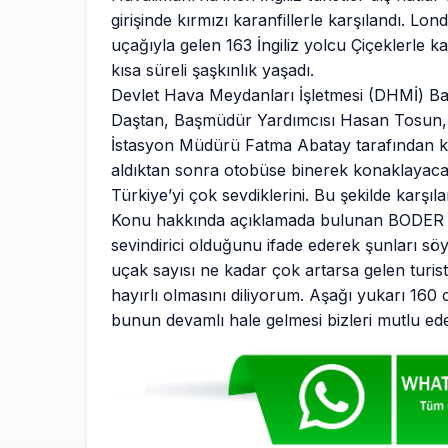
girişinde kırmızı karanfillerle karşılandı. Lo
uçağıyla gelen 163 İngiliz yolcu Çiçeklerle k
kısa süreli şaşkınlık yaşadı.
Devlet Hava Meydanları İşletmesi (DHMİ) 
Daştan, Başmüdür Yardımcısı Hasan Tosun, 
İstasyon Müdürü Fatma Abatay tarafından karşıl
aldıktan sonra otobüse binerek konaklayacakla
Türkiye’yi çok sevdiklerini. Bu şekilde karşıl
Konu hakkında açıklamada bulunan BODER Ge
sevindirici olduğunu ifade ederek şunları söyl
uçak sayısı ne kadar çok artarsa gelen turist 
hayırlı olmasını diliyorum. Aşağı yukarı 160 ci
bunun devamlı hale gelmesi bizleri mutlu ede