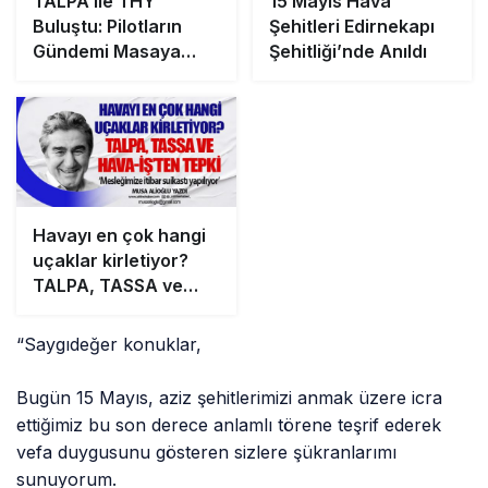
Havayı en çok hangi
uçaklar kirletiyor?
TALPA, TASSA ve
HAVA-İŞ’ten tepki
‘Mesleğimize itibar
“Saygıdeğer konuklar,
suikastı yapılıyor’
Bugün 15 Mayıs, aziz şehitlerimizi anmak üzere icra
ettiğimiz bu son derece anlamlı törene teşrif ederek
vefa duygusunu gösteren sizlere şükranlarımı
sunuyorum.
Bir medeniyet projesi olarak 29 Ekim 1923’te ilan edilen
Cumhuriyet ile birlikte havacılığımız ivme kazanmış,
havacılığın önemini diğer ülkelerden çok önce fark