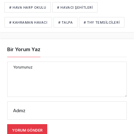
Yorumunuz
Adınız
YORUM GÖNDER
1 Yorum
Talpa
4 yıl önce
•
Ölüm ilanı, kutlama dışında ne işe 
yaradığınızı birde biz pilotlara anlatmayı 
denedeniz!!!