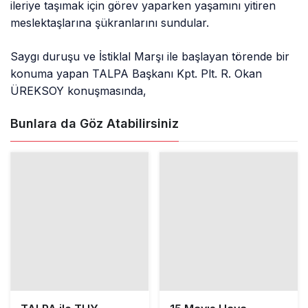
ileriye taşımak için görev yaparken yaşamını yitiren
meslektaşlarına şükranlarını sundular.
Saygı duruşu ve İstiklal Marşı ile başlayan törende bir
konuma yapan TALPA Başkanı Kpt. Plt. R. Okan
ÜREKSOY konuşmasında,
Bunlara da Göz Atabilirsiniz
TALPA ile THY
15 Mayıs Hava
Buluştu: Pilotların
Şehitleri Edirnekapı
Gündemi Masaya
Şehitliği’nde Anıldı
Yatırıldı