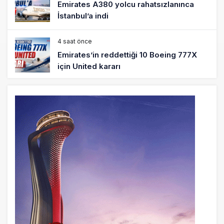
DHL uçağı havada cisimle çarpıştı,
havalimanında patlayıcı drone bulundu
5 saat önce
SpaceX Falcon 9’un ikinci kademesi
Ay’a çarptı
5 saat önce
Üniformasız Disiplin: Kabin Ekipleri Nasıl
Yolcu Olur?
21 saat önce
ISG’nin terminal memurlarından can
kurtaran hamle