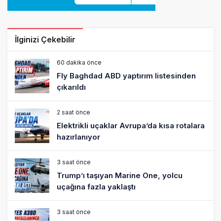
2 saat önce
Elektrikli uçaklar Avrupa’da kısa rotalara
hazırlanıyor
3 saat önce
Trump’ı taşıyan Marine One, yolcu
uçağına fazla yaklaştı
3 saat önce
Emirates A380 yolcu rahatsızlanınca
İstanbul’a indi
4 saat önce
Emirates’in reddettiği 10 Boeing 777X
için United kararı
4 saat önce