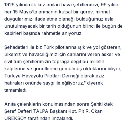
kabirleri başında rahmetle anıyoruz.
Şehadetleri ile biz Türk pilotlarına ışık ve yol gösteren,
ülkemiz ve havacılığımız için canlarını veren asker ve
sivil tüm şehitlerimizin toprağa değil bu milletin
kalplerine ve gönüllerine gömülmüş olduklarını biliyor,
Türkiye Havayolu Pilotları Derneği olarak aziz
hatıraları önünde saygı ile eğiliyoruz.” diyerek
tamamladı.
Anıta çelenklerin konulmasından sonra Şehitlikteki
Şeref Defteri TALPA Başkanı Kpt. Plt R. Okan
ÜREKSOY tarafından imzalandı.
TALPA Başkanı ve pilotlar, şehit aileleri ile sohbet
ederek acılarını paylaştı. Tören, katılımcıların THY
şehitliğine çelenk koyması, şehitlerin kabirlerini ve
görev başında yaşamını yitiren THY personelinin