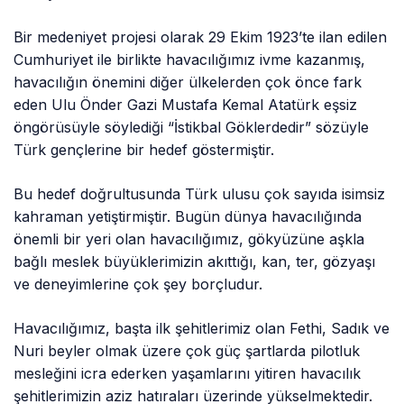
eden Ulu Önder Gazi Mustafa Kemal Atatürk eşsiz
öngörüsüyle söylediği “İstikbal Göklerdedir” sözüyle
Türk gençlerine bir hedef göstermiştir.
Bu hedef doğrultusunda Türk ulusu çok sayıda isimsiz
kahraman yetiştirmiştir. Bugün dünya havacılığında
önemli bir yeri olan havacılığımız, gökyüzüne aşkla
bağlı meslek büyüklerimizin akıttığı, kan, ter, gözyaşı
ve deneyimlerine çok şey borçludur.
Havacılığımız, başta ilk şehitlerimiz olan Fethi, Sadık ve
Nuri beyler olmak üzere çok güç şartlarda pilotluk
mesleğini icra ederken yaşamlarını yitiren havacılık
şehitlerimizin aziz hatıraları üzerinde yükselmektedir.
1926 yılında ilk kez anılan hava şehitlerimizi, 96 yıldır
her 15 Mayıs’ta anmanın kutsal bir görev, minnet
duygularımızı ifade etme olanağı bulduğumuz asla
unutulmayacak bir tarih olduğunun bilinci ile bugün de