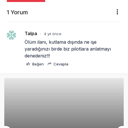
Beğen
Cevapla
Elektrikli uçaklar Avrupa’da kısa rotalara
hazırlanıyor