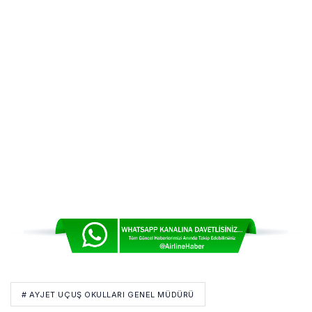
# AYJET UÇUŞ OKULLARI GENEL MÜDÜRÜ
# HAVA HARP OKULU
# HAVACI ŞEHİTLERİ
# KAHRAMAN HAVACI
# TALPA
# THY TEMSILCILERI
Bir Yorum Yaz