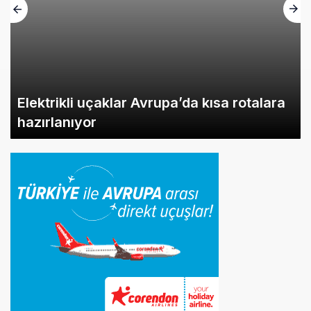
İlginizi Çekebilir
60 dakika önce
Fly Baghdad ABD yaptırım listesinden
çıkarıldı