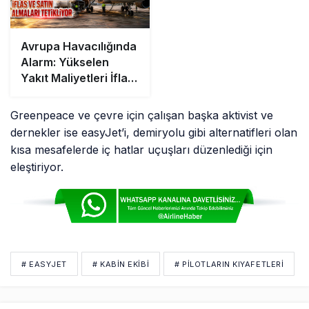
Avrupa Havacılığında
Alarm: Yükselen
Yakıt Maliyetleri İflas
ve Satın Almaları
Tetikliyor
Greenpeace ve çevre için çalışan başka aktivist ve
dernekler ise easyJet’i, demiryolu gibi alternatifleri olan
kısa mesafelerde iç hatlar uçuşları düzenlediği için
eleştiriyor.
# EASYJET
# KABİN EKİBİ
# PILOTLARIN KIYAFETLERI