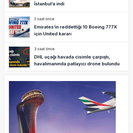
İstanbul’a indi
2 saat önce
Emirates’in reddettiği 10 Boeing 777X
için United kararı
3 saat önce
DHL uçağı havada cisimle çarpıştı,
havalimanında patlayıcı drone bulundu
3 saat önce
SpaceX Falcon 9’un ikinci kademesi
Ay’a çarptı
4 saat önce
Üniformasız Disiplin: Kabin Ekipleri Nasıl
Yolcu Olur?