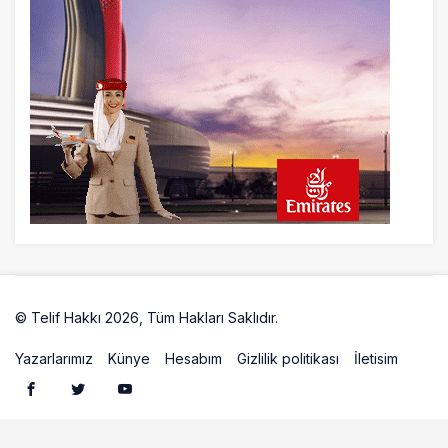
19 saat önce
ISG’nin terminal memurlarından can
kurtaran hamle
24 saat önce
AJet’ten Yurt İçi Biletlerde Yüzde 30
İndirim
© Telif Hakkı 2026, Tüm Hakları Saklıdır.
Artelio
Yazarlarımız
Künye
Hesabım
Gizlilik politikası
İletisim