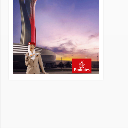
20 saat önce
British Airways A380
seferlerini yüzde 28
azaltıyor
21 saat önce
Çiti aştı, bakım uçağına girdi:
Uyurken yakalandı
22 saat önce
İki hayalet uçak, iki farklı
görev: F-117 ve B-2
23 saat önce
THY ve Pegasus Dünyanın
En Değerli Havayolları
Arasında