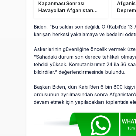
Kapanması Sonrası
Afganis
Havayolları Afganistan
Depremz
Üzerinden Uçuyor
Uçakla 
Gönder
Biden, “Bu saldırı son değildi. O (Kabil’de 1
karışan herkesi yakalamaya ve bedelini ödetm
Askerlerinin güvenliğine öncelik vermek üzer
“Sahadaki durum son derece tehlikeli olmaya 
tehdidi yüksek. Komutanlarımız 24 ila 36 saat
bildirdiler.” değerlendirmesinde bulundu.
Başkan Biden, dün Kabil’den 6 bin 800 kişiyi 
ordusunun ayrılmasından sonra Afganistan’d
devam etmek için yapılacakları toplantıda ele 