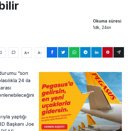
ilir
Okuma süresi
1dk, 24sn
A+
A-
i durumu “son
asılıkla 24 ila
rarası
enlenebileceğini
ıyla yaptığı
ABD Başkanı Joe