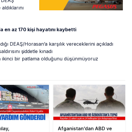
n DEAŞ
aldıklarını
a en az 170 kişi hayatını kaybetti
ladığı DEAŞ/Horasan’a karşılık vereceklerini açıkladı
saldırısını şiddetle kınadı
da ikinci bir patlama olduğunu düşünmüyoruz
ılay,
Afganistan’dan ABD ve