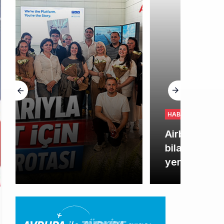
HABERLER
Airbus Temmuz
bilançosunu açıkladı: 204
yeni sipariş