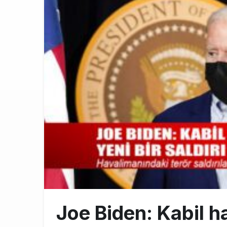
Norwegian U
17:00
British Airw
16:00
Çiti aştı, b
15:00
Joe Biden: Kabil h