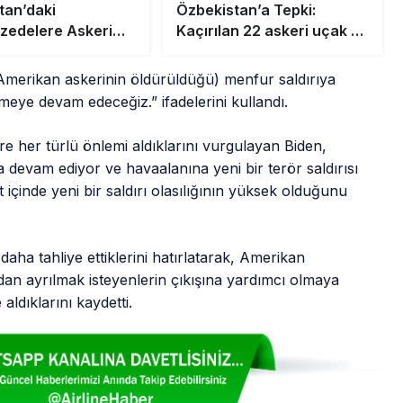
tan’daki
Özbekistan’a Tepki:
edelere Askeri
Kaçırılan 22 askeri uçak ve
İnsani Yardım
24 helikopter İçin
di
Anlaşmaya İtiraz
3 Amerikan askerinin öldürüldüğü) menfur saldırıya
eye devam edeceğiz.” ifadelerini kullandı.
e her türlü önlemi aldıklarını vurgulayan Biden,
devam ediyor ve havaalanına yeni bir terör saldırısı
 içinde yeni bir saldırı olasılığının yüksek olduğunu
daha tahliye ettiklerini hatırlatarak, Amerikan
an ayrılmak isteyenlerin çıkışına yardımcı olmaya
aldıklarını kaydetti.