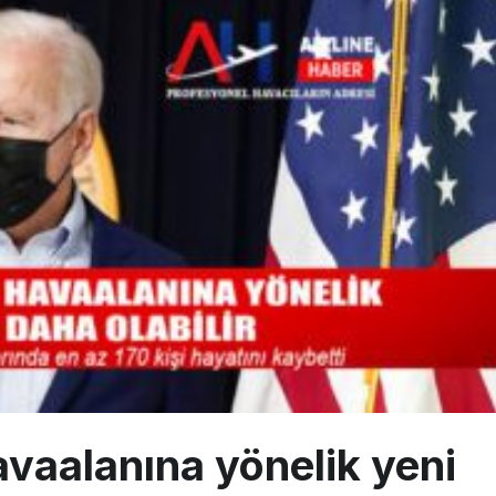
çağına Polis Müdahalesi
ays A380 seferlerini yüzde 28 azaltıyor
akım uçağına girdi: Uyurken yakalandı
avaalanına yönelik yeni