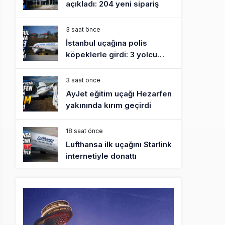
açıkladı: 204 yeni sipariş
3 saat önce
İstanbul uçağına polis
köpeklerle girdi: 3 yolcu
indirildi
3 saat önce
AyJet eğitim uçağı Hezarfen
yakınında kırım geçirdi
18 saat önce
Lufthansa ilk uçağını Starlink
internetiyle donattı
19 saat önce
Norwegian Uçağına Polis
Müdahalesi