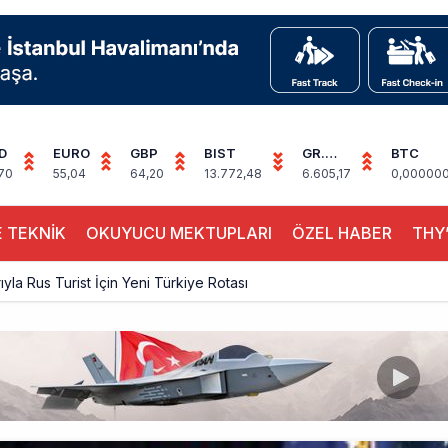
D
EURO
GBP
BIST
GR.
BTC
ALTIN
70
55,04
64,20
13.772,48
6.605,17
0,00000
 TEKNİK
OKUYUCU MEKTUPLARI
ÖZEL HABER
THY’
ıyla Rus Turist İçin Yeni Türkiye Rotası
z bilançosunu açıkladı: 204 yeni sipariş
na polis köpeklerle girdi: 3 yolcu indirildi
uçağı Hezarfen yakınında kırım geçirdi
 uçağını Starlink internetiyle donattı