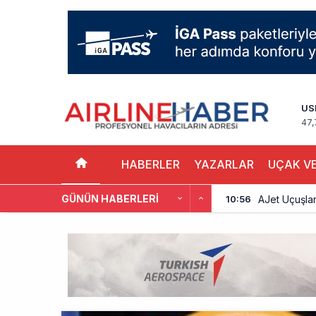
US
47,
HABERLER
YAZARLAR
UÇAK VE
GÜNÜN HABERLERI
AJet Uçuşlar
10:56
Airbus Temmu
10:00
İstanbul uçağı
9:13
AyJet eğitim 
8:50
Lufthansa ilk
18:00