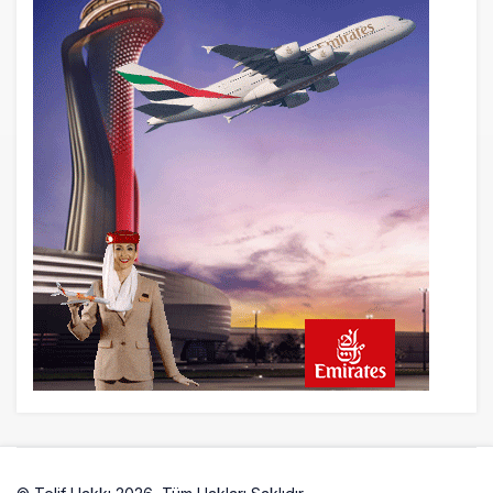
6 saat önce
Elektrikli uçaklar Avrupa’da kısa rotalara
hazırlanıyor
7 saat önce
Trump’ı taşıyan Marine One, yolcu
uçağına fazla yaklaştı
7 saat önce
Emirates A380 yolcu rahatsızlanınca
İstanbul’a indi
8 saat önce
Emirates’in reddettiği 10 Boeing 777X
için United kararı