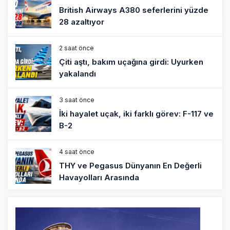
British Airways A380 seferlerini yüzde
28 azaltıyor
2 saat önce
Çiti aştı, bakım uçağına girdi: Uyurken
yakalandı
3 saat önce
İki hayalet uçak, iki farklı görev: F-117 ve
B-2
4 saat önce
THY ve Pegasus Dünyanın En Değerli
Havayolları Arasında
5 saat önce
Fly Baghdad ABD yaptırım listesinden
çıkarıldı