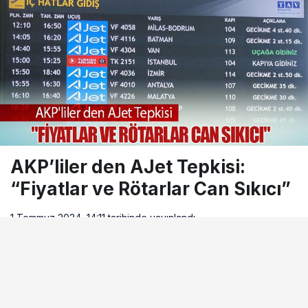
AKP’liler den AJet Tepkisi:
“Fiyatlar ve Rötarlar Can Sıkıcı”
1 Temmuz 2024, 14:11
tarihinde yayınlandı
Okuma süresi
1dk, 56sn