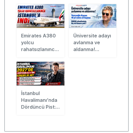
Emirates A380
Üniversite adayı
yolcu
avlanma ve
rahatsızlanınca
aldanma!
İstanbul’a indi
Yazıcıoğlu
Kazası 19 yıl
sonra sil baştan
SHGM
yönetiminin hiç
mi kusuru yok?
İstanbul
Havalimanı’nda
Dördüncü Pist:
Yeni Bir Rekorun
Anahtarı mı?