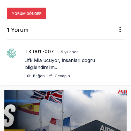
YORUM GÖNDER
1 Yorum
TK 001 -007
5 yıl önce
•
Jfk Mia ucuyor, insanlari dogru 
bilgilendirelim..
Beğen
Cevapla