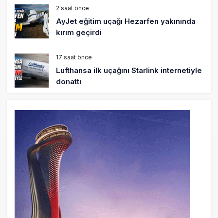
2 saat önce
AyJet eğitim uçağı Hezarfen yakınında
kırım geçirdi
17 saat önce
Lufthansa ilk uçağını Starlink internetiyle
donattı
18 saat önce
Norwegian Uçağına Polis Müdahalesi
19 saat önce
British Airways A380 seferlerini yüzde
28 azaltıyor
20 saat önce
Çiti aştı, bakım uçağına girdi: Uyurken