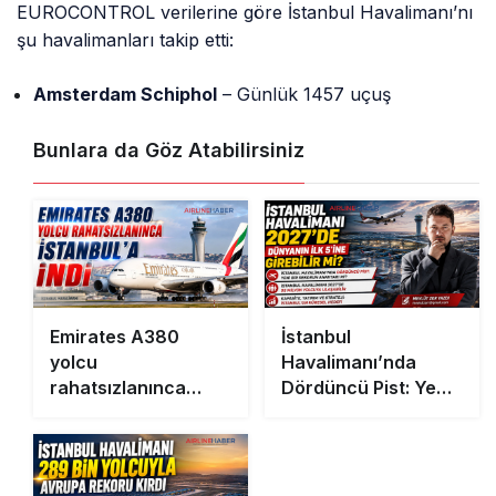
EUROCONTROL verilerine göre İstanbul Havalimanı’nı
şu havalimanları takip etti:
Amsterdam Schiphol
– Günlük 1457 uçuş
Bunlara da Göz Atabilirsiniz
Emirates A380
İstanbul
yolcu
Havalimanı’nda
rahatsızlanınca
Dördüncü Pist: Yeni
İstanbul’a indi
Bir Rekorun
Anahtarı mı?