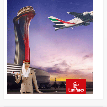
AyJet eğitim uçağı Hezarfen yakınında
kırım geçirdi
22 saat önce
Lufthansa ilk uçağını Starlink internetiyle
donattı
22 saat önce
Norwegian Uçağına Polis Müdahalesi
23 saat önce
British Airways A380 seferlerini yüzde
28 azaltıyor