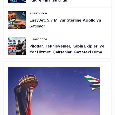
Future Finalisti Oldu
2 saat önce
EasyJet, 5,7 Milyar Sterline Apollo’ya
Satılıyor
3 saat önce
Pilotlar, Teknisyenler, Kabin Ekipleri ve
Yer Hizmeti Çalışanları Gazeteci Olmaya
Çalışıyor!
6 saat önce
BookingAgora’dan Dubai’ye iki FAM Trip
8 saat önce
AJet Uçuşlarıyla Rus Turist İçin Yeni
Türkiye Rotası