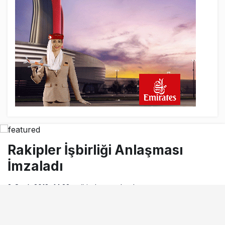
9 saat önce
Airbus Temmuz bilançosunu açıkladı:
204 yeni sipariş
9 saat önce
İstanbul uçağına polis köpeklerle girdi: 3
yolcu indirildi
10 saat önce
AyJet eğitim uçağı Hezarfen yakınında
kırım geçirdi
Rakipler İşbirliği Anlaşması
İmzaladı
8 Ocak 2018, 14:28
tarihinde yayınlandı
Okuma süresi
0dk, 51sn