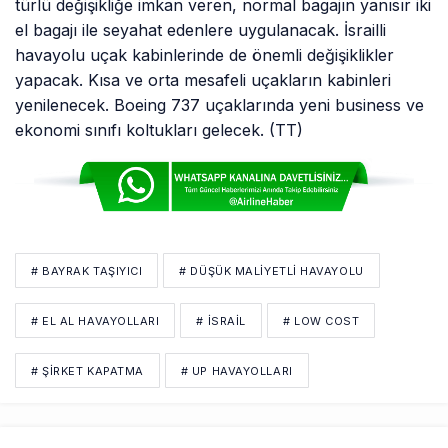
türlü değişikliğe imkan veren, normal bagajın yanısır iki
el bagajı ile seyahat edenlere uygulanacak. İsrailli
havayolu uçak kabinlerinde de önemli değişiklikler
yapacak. Kısa ve orta mesafeli uçakların kabinleri
yenilenecek. Boeing 737 uçaklarında yeni business ve
ekonomi sınıfı koltukları gelecek. (TT)
# BAYRAK TAŞIYICI
# DÜŞÜK MALİYETLİ HAVAYOLU
# EL AL HAVAYOLLARI
# İSRAİL
# LOW COST
# ŞİRKET KAPATMA
# UP HAVAYOLLARI