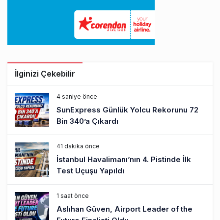
İlginizi Çekebilir
4 saniye önce
SunExpress Günlük Yolcu Rekorunu 72
Bin 340’a Çıkardı
41 dakika önce
İstanbul Havalimanı’nın 4. Pistinde İlk
Test Uçuşu Yapıldı
1 saat önce
Aslıhan Güven, Airport Leader of the