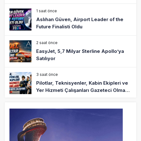
1 saat önce
Aslıhan Güven, Airport Leader of the
Future Finalisti Oldu
2 saat önce
EasyJet, 5,7 Milyar Sterline Apollo’ya
Satılıyor
3 saat önce
Pilotlar, Teknisyenler, Kabin Ekipleri ve
Yer Hizmeti Çalışanları Gazeteci Olmaya
Çalışıyor!
6 saat önce
BookingAgora’dan Dubai’ye iki FAM Trip
8 saat önce