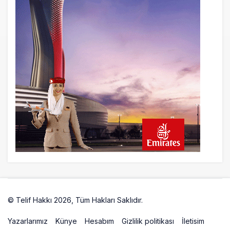
AJet Uçuşlarıyla Rus Turist İçin Yeni
Türkiye Rotası
9 saat önce
Airbus Temmuz bilançosunu açıkladı:
204 yeni sipariş
9 saat önce
İstanbul uçağına polis köpeklerle girdi: 3
yolcu indirildi
10 saat önce
AyJet eğitim uçağı Hezarfen yakınında
kırım geçirdi
© Telif Hakkı 2026, Tüm Hakları Saklıdır.
Artelio
Yazarlarımız
Künye
Hesabım
Gizlilik politikası
İletisim