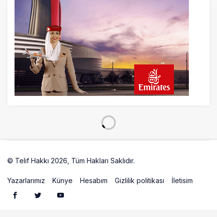
Elektrikli uçaklar Avrupa’da kısa rotalara
hazırlanıyor
12 saat önce
Trump’ı taşıyan Marine One, yolcu
uçağına fazla yaklaştı
12 saat önce
Emirates A380 yolcu rahatsızlanınca
İstanbul’a indi
13 saat önce
Emirates’in reddettiği 10 Boeing 777X
© Telif Hakkı 2026, Tüm Hakları Saklıdır.
Artelio
için United kararı
Yazarlarımız
Künye
Hesabım
Gizlilik politikası
İletisim
14 saat önce
DHL uçağı havada cisimle çarpıştı,
havalimanında patlayıcı drone bulundu