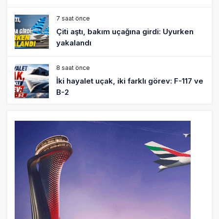
7 saat önce
Çiti aştı, bakım uçağına girdi: Uyurken
yakalandı
8 saat önce
İki hayalet uçak, iki farklı görev: F-117 ve
B-2
9 saat önce
THY ve Pegasus Dünyanın En Değerli
Havayolları Arasında
10 saat önce
Fly Baghdad ABD yaptırım listesinden
çıkarıldı
11 saat önce