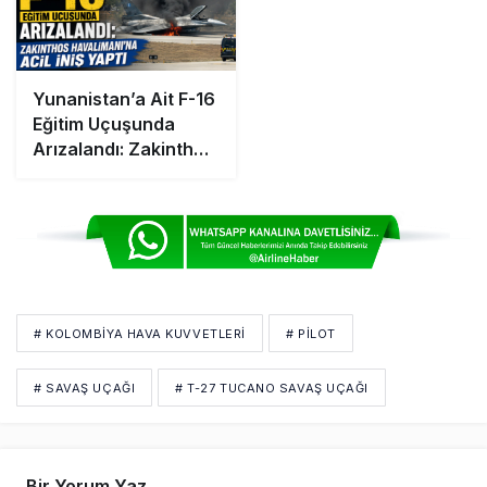
Yunanistan’a Ait F-16
Eğitim Uçuşunda
Arızalandı: Zakinthos
Havalimanı’na Acil
İniş Yaptı
# KOLOMBIYA HAVA KUVVETLERI
# PİLOT
# SAVAŞ UÇAĞI
# T-27 TUCANO SAVAŞ UÇAĞI
Bir Yorum Yaz