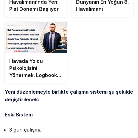
Havalimanı’nda Yeni
Dünyanın En Yoğun 8.
Pist Dönemi Başlıyor
Havalimanı
Havada Yolcu
Psikolojisini
Yönetmek. Logbook
Mağdurları Ne
Olacak
Yeni düzenlemeyle birlikte çalışma sistemi şu şekilde
değiştirilecek:
Eski Sistem
3 gün çalışma