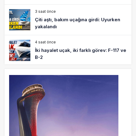
3 saat önce
Çiti aştı, bakım uçağına girdi: Uyurken
yakalandı
4 saat önce
İki hayalet uçak, iki farklı görev: F-117 ve
B-2
5 saat önce
THY ve Pegasus Dünyanın En Değerli
Havayolları Arasında
6 saat önce
Fly Baghdad ABD yaptırım listesinden
çıkarıldı
7 saat önce