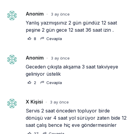
Anonim
3 ay önce
•
Yanlış yazmışsınız 2 gün gündüz 12 saat 
peşine 2 gün gece 12 saat 36 saat izin .
8
Cevapla
Anonim
3 ay önce
•
Geceden çıkışta akşama 3 saat takviyeye 
geliniyor üstelik
2
Cevapla
X Kişisi
3 ay önce
•
Servis 2 saat önceden topluyor birde 
dönüşü var 4 saat yol sürüyor zaten bide 12 
saat çalış bence hiç eve göndermesinler
27
Cevapla