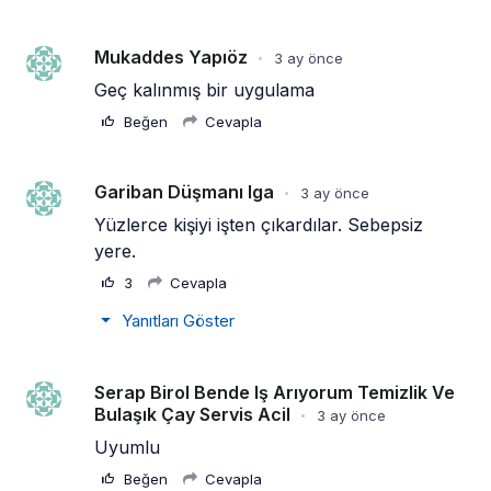
Mukaddes Yapıöz
3 ay önce
•
Geç kalınmış bir uygulama
Beğen
Cevapla
Gariban Düşmanı Iga
3 ay önce
•
Yüzlerce kişiyi işten çıkardılar. Sebepsiz 
yere.
3
Cevapla
Yanıtları Göster
Serap Birol Bende Iş Arıyorum Temizlik Ve
Bulaşık Çay Servis Acil
3 ay önce
•
Uyumlu
Beğen
Cevapla