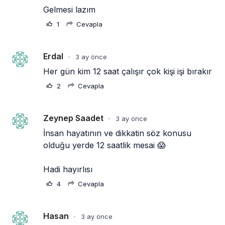
Gelmesi lazım
1
Cevapla
Erdal
3 ay önce
•
Her gün kim 12 saat çalışır çok kişi işi bırakır
2
Cevapla
Zeynep Saadet
3 ay önce
•
İnsan hayatının ve dikkatin söz konusu 
olduğu yerde 12 saatlik mesai 😱
Hadi hayırlısı
4
Cevapla
Hasan
3 ay önce
•