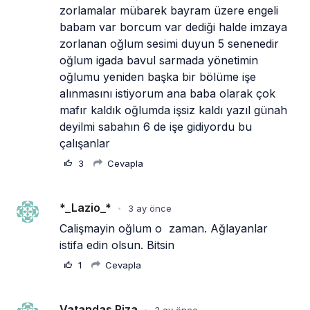
zorlamalar mübarek bayram üzere engeli 
babam var borcum var dediği halde imzaya 
zorlanan oğlum sesimi duyun 5 senenedir 
oğlum igada bavul sarmada yönetimin 
oğlumu yeniden başka bir bölüme işe 
alınmasını istiyorum ana baba olarak çok 
mafır kaldık oğlumda işsiz kaldı yazıl günah 
deyilmi sabahın 6 de işe gidiyordu bu 
çalışanlar
3
Cevapla
*_Lazio_*
3 ay önce
•
Calişmayin oğlum o  zaman. Ağlayanlar 
istifa edin olsun. Bitsin
1
Cevapla
Vatandas Riza
3 ay önce
•