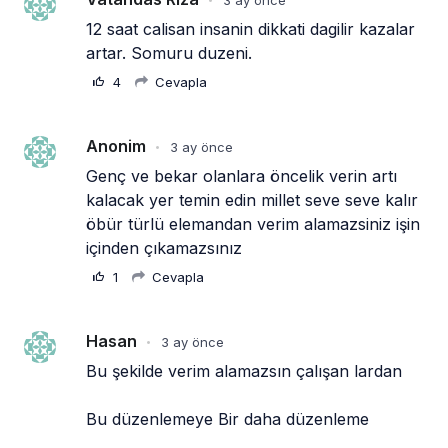
12 saat calisan insanin dikkati dagilir kazalar 
artar. Somuru duzeni.
4
Cevapla
Anonim
3 ay önce
•
Genç ve bekar olanlara öncelik verin artı 
kalacak yer temin edin millet seve seve kalır 
öbür türlü elemandan verim alamazsiniz işin 
içinden çıkamazsınız
1
Cevapla
Hasan
3 ay önce
•
Bu şekilde verim alamazsın çalışan lardan
Bu düzenlemeye Bir daha düzenleme