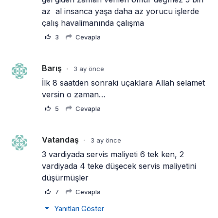
az  al insanca yaşa daha az yorucu işlerde 
çalış havalimanında çalışma
3
Cevapla
Barış
3 ay önce
•
İlk 8 saatden sonraki uçaklara Allah selamet 
versin o zaman…
5
Cevapla
Vatandaş
3 ay önce
•
3 vardiyada servis maliyeti 6 tek ken, 2 
vardiyada 4 teke düşecek servis maliyetini 
düşürmüşler
7
Cevapla
Yanıtları Göster