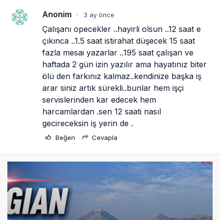
Anonim
3 ay önce
•
Çalışanı opecekler ..hayirli olsun ..12 saat e 
çıkınca ..1.5 saat istirahat düşecek 15 saat 
fazla mesai yazarlar ..195 saat çalışan ve 
haftada 2 gün izin yazılır ama hayatınız biter 
ölü den farkınız kalmaz..kendinize başka iş 
arar siniz artık sürekli..bunlar hem işçi 
servislerinden kar edecek hem 
harcamlardan .sen 12 saati nasıl 
gecireceksin iş yerin de .
Beğen
Cevapla