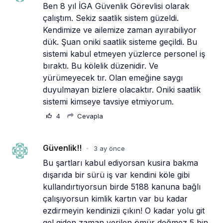
Ben 8 yıl İGA Güvenlik Görevlisi olarak 
çalıştım. Sekiz saatlik sistem güzeldi. 
Kendimize ve ailemize zaman ayırabiliyor 
dük. Şuan oniki saatlik sisteme geçildi. Bu 
sistemi kabul etmeyen yüzlerce personel iş 
bıraktı. Bu kölelik düzenidir. Ve 
yürümeyecek tır. Olan emeğine saygı 
duyulmayan bizlere olacaktır. Oniki saatlik 
sistemi kimseye tavsiye etmiyorum.
4
Cevapla
Güvenlik!!
3 ay önce
•
Bu şartları kabul ediyorsan kusira bakma 
dışarıda bir sürü iş var kendini köle gibi 
kullandırtıyorsun birde 5188 kanuna bağlı 
çalışıyorsun kimlik kartın var bu kadar 
ezdirmeyin kendinizii çıkın! O kadar yolu git 
gel giden zaman verilen ömür değmez 5 bin 