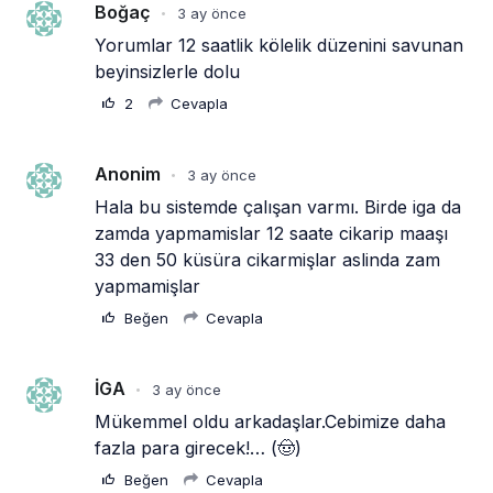
Boğaç
3 ay önce
•
Yorumlar 12 saatlik kölelik düzenini savunan 
beyinsizlerle dolu
2
Cevapla
Anonim
3 ay önce
•
Hala bu sistemde çalışan varmı. Birde iga da 
zamda yapmamislar 12 saate cikarip maaşı 
33 den 50 küsüra cikarmişlar aslinda zam 
yapmamişlar 
Beğen
Cevapla
İGA
3 ay önce
•
Mükemmel oldu arkadaşlar.Cebimize daha 
fazla para girecek!… (🤠)
Beğen
Cevapla