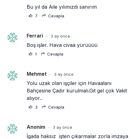
Bu yıl da Aile yılımızdı sanırım
7
Cevapla
Ferrari
3 ay önce
•
Boş işler. Hava civaa yürüüüü
1
Cevapla
Mehmet
3 ay önce
•
Yolu uzak olan işçiler için Havaalanı 
Bahçesine Çadır kurulmalı.Git gel çok Vakit 
alıyor..
3
Cevapla
Anonim
3 ay önce
•
İgada haksız  işten çıkarmalar zorla imzaya 