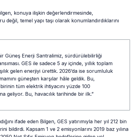
lgen, konuya ilişkin değerlendirmesinde,
ru değil, temel yapı taşı olarak konumlandırdıklarını
r Güneş Enerji Santralimiz, sürdürülebilirliği
sıması. GES ile sadece 5 ay içinde, yıllık toplam
ılık gelen enerjiyi ürettik. 2026’da ise sorumluluk
amamını güneşten karşılar hâle geldik. Bu,
rinin tüm elektrik ihtiyacını yüzde 100
na geliyor. Bu, havacılık tarihinde bir ilk.”
ığını ifade eden Bilgen, GES yatırımıyla her yıl 212 bin
ni bildirdi. Kapsam 1 ve 2 emisyonlarını 2019 baz yılına
e 2050 Net Sıfır Emisyon hedeflerine giden yol