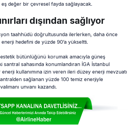
 eş değer bir çevresel fayda sağlayacak.
ınırları dışından sağlıyor
isyon taahhüdü doğrultusunda ilerlerken, daha önce
 enerji hedefini de yüzde 90’a yükseltti.
e estetik bütünlüğünü korumak amacıyla güneş
deki santral sahasında konumlandıran İGA İstanbul
 enerji kullanımına izin veren ileri düzey enerji mevzuatı
r santralden sağlanan yüzde 100 temiz enerjiyle
avalimanı unvanı kazandı.