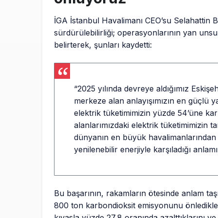
İGA İstanbul Havalimanı CEO’su Selahattin Bi
sürdürülebilirliği; operasyonlarının yan unsu
belirterek, şunları kaydetti:
“2025 yılında devreye aldığımız Eskişehi
merkeze alan anlayışımızın en güçlü yan
elektrik tüketimimizin yüzde 54’üne karş
alanlarımızdaki elektrik tüketimimizin t
dünyanın en büyük havalimanlarından bi
yenilenebilir enerjiyle karşıladığı anlamı
Bu başarının, rakamların ötesinde anlam taşıd
800 ton karbondioksit emisyonunu önledikleri
kıyasla yüzde 27,8 oranında azalttıklarını v