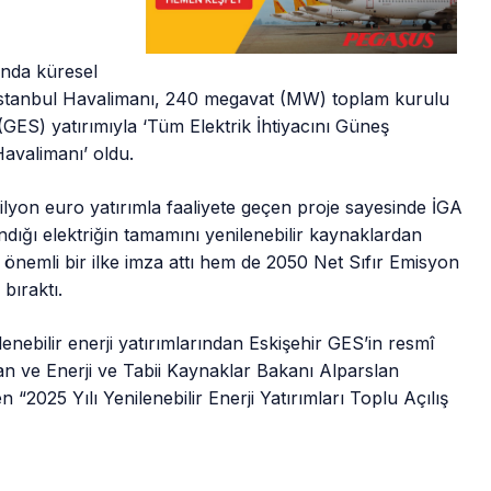
ında küresel
İstanbul Havalimanı, 240 megavat (MW) toplam kurulu
(GES) yatırımıyla ‘Tüm Elektrik İhtiyacını Güneş
avalimanı’ oldu.
ilyon euro yatırımla faaliyete geçen proje sayesinde İGA
dığı elektriğin tamamını yenilenebilir kaynaklardan
nemli bir ilke imza attı hem de 2050 Net Sıfır Emisyon
 bıraktı.
nebilir enerji yatırımlarından Eskişehir GES’in resmî
n ve Enerji ve Tabii Kaynaklar Bakanı Alparslan
“2025 Yılı Yenilenebilir Enerji Yatırımları Toplu Açılış