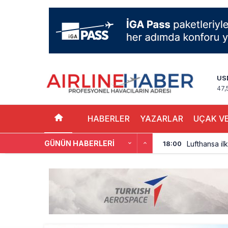
US
47,
HABERLER
YAZARLAR
UÇAK VE
GÜNÜN HABERLERI
Lufthansa ilk
18:00
Norwegian U
17:00
British Airw
16:00
Çiti aştı, b
15:00
İki hayalet u
14:00