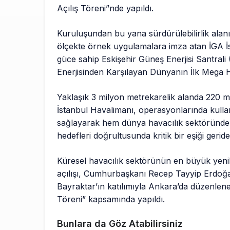
Açılış Töreni”nde yapıldı.
Kuruluşundan bu yana sürdürülebilirlik alan
ölçekte örnek uygulamalara imza atan İGA 
güce sahip Eskişehir Güneş Enerjisi Santrali 
Enerjisinden Karşılayan Dünyanın İlk Mega H
Yaklaşık 3 milyon metrekarelik alanda 220 m
İstanbul Havalimanı, operasyonlarında kullan
sağlayarak hem dünya havacılık sektöründe ö
hedefleri doğrultusunda kritik bir eşiği geride
Küresel havacılık sektörünün en büyük yenile
açılışı, Cumhurbaşkanı Recep Tayyip Erdoğa
Bayraktar’ın katılımıyla Ankara’da düzenlenen 
Töreni” kapsamında yapıldı.
Bunlara da Göz Atabilirsiniz