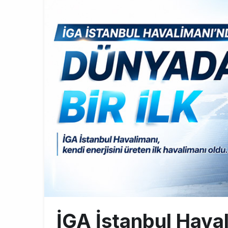
THY ve Pega
13:00
Fly Baghdad 
12:00
Elektrikli uç
11:00
İGA İstanbul Hava