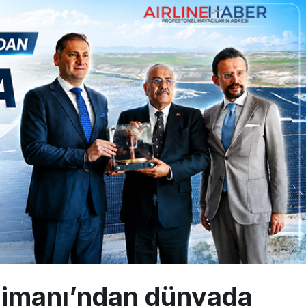
sus Dünyanın En Değerli Havayolları Arasında
ABD yaptırım listesinden çıkarıldı
aklar Avrupa’da kısa rotalara hazırlanıyor
limanı’ndan dünyada