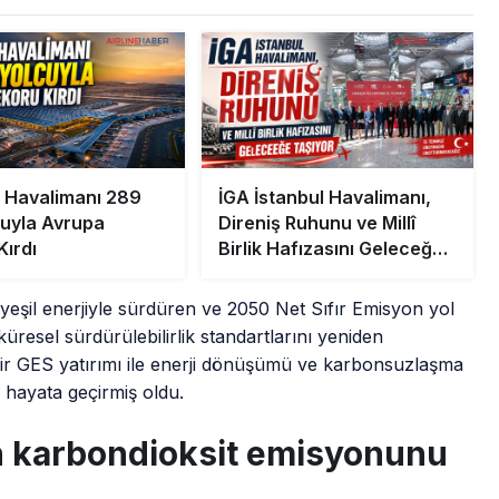
l Havalimanı 289
İGA İstanbul Havalimanı,
cuyla Avrupa
Direniş Ruhunu ve Millî
Kırdı
Birlik Hafızasını Geleceğe
Taşıyor
 yeşil enerjiyle sürdüren ve 2050 Net Sıfır Emisyon yol
resel sürdürülebilirlik standartlarını yeniden
hir GES yatırımı ile enerji dönüşümü ve karbonsuzlaşma
i hayata geçirmiş oldu.
on karbondioksit emisyonunu