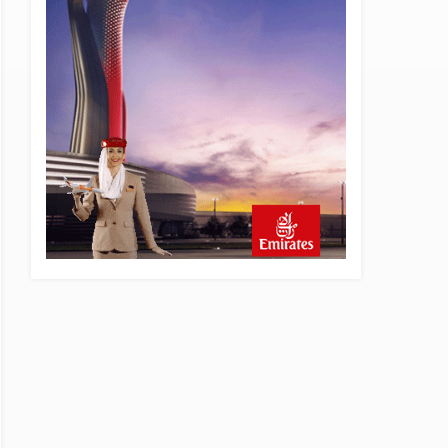
6 saat önce
Fly Baghdad ABD yaptırım
listesinden çıkarıldı
7 saat önce
Elektrikli uçaklar Avrupa’da
kısa rotalara hazırlanıyor
8 saat önce
Trump’ı taşıyan Marine One,
yolcu uçağına fazla yaklaştı
8 saat önce
Emirates A380 yolcu
rahatsızlanınca İstanbul’a
indi
9 saat önce
Emirates’in reddettiği 10