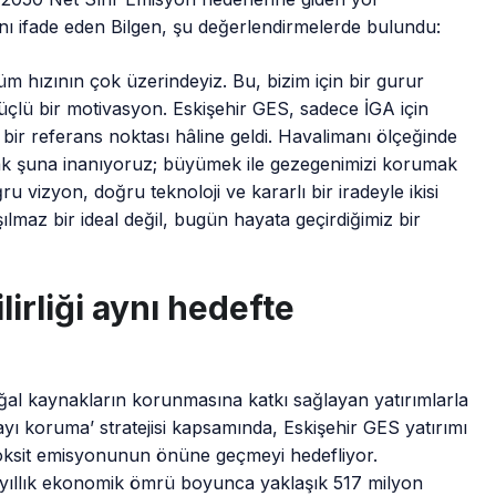
rını ifade eden Bilgen, şu değerlendirmelerde bulundu:
hızının çok üzerindeyiz. Bu, bizim için bir gurur
çlü bir motivasyon. Eskişehir GES, sadece İGA için
n bir referans noktası hâline geldi. Havalimanı ölçeğinde
ak şuna inanıyoruz; büyümek ile gezegenimizi korumak
vizyon, doğru teknoloji ve kararlı bir iradeyle ikisi
lmaz bir ideal değil, bugün hayata geçirdiğimiz bir
irliği aynı hedefte
oğal kaynakların korunmasına katkı sağlayan yatırımlarla
yı koruma’ stratejisi kapsamında, Eskişehir GES yatırımı
dioksit emisyonunun önüne geçmeyi hedefliyor.
 yıllık ekonomik ömrü boyunca yaklaşık 517 milyon