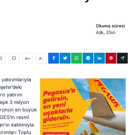
Okuma süresi
4dk, 33sn
A+
A-
yatırımlarıyla
şehir’deki
ro yatırım
şık 3 milyon
törünün en büyük
r GES’in resmî
’ın katılımıyla
tırımları Toplu