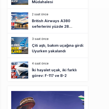
Müdahalesi
2 saat önce
British Airways A380
seferlerini yüzde 28
azaltıyor
3 saat önce
Çiti aştı, bakım uçağına girdi:
Uyurken yakalandı
4 saat önce
İki hayalet uçak, iki farklı
görev: F-117 ve B-2
5 saat önce
THY ve Pegasus Dünyanın
En Değerli Havayolları
Arasında