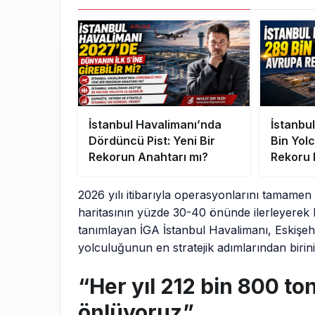
İstanbul Havalimanı’nda
İstanbu
Dördüncü Pist: Yeni Bir
Bin Yol
Rekorun Anahtarı mı?
Rekoru 
2026 yılı itibarıyla operasyonlarını tamamen
haritasının yüzde 30-40 önünde ilerleyerek kü
tanımlayan İGA İstanbul Havalimanı, Eskişe
yolculuğunun en stratejik adımlarından birin
“Her yıl 212 bin 800 t
önlüyoruz”