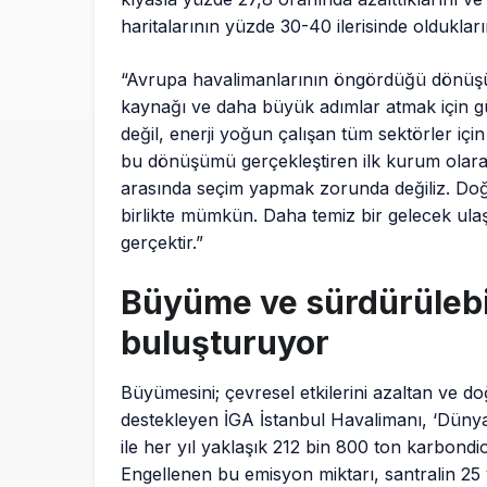
haritalarının yüzde 30-40 ilerisinde oldukla
“Avrupa havalimanlarının öngördüğü dönüşüm 
kaynağı ve daha büyük adımlar atmak için gü
değil, enerji yoğun çalışan tüm sektörler içi
bu dönüşümü gerçekleştiren ilk kurum olar
arasında seçim yapmak zorunda değiliz. Doğru 
birlikte mümkün. Daha temiz bir gelecek ulaşı
gerçektir.”
Büyüme ve sürdürülebil
buluşturuyor
Büyümesini; çevresel etkilerini azaltan ve d
destekleyen İGA İstanbul Havalimanı, ‘Dünya
ile her yıl yaklaşık 212 bin 800 ton karbon
Engellenen bu emisyon miktarı, santralin 25