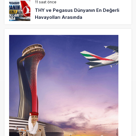
11 saat önce
THY ve Pegasus Dünyanın En Değerli
Havayolları Arasında
12 saat önce
Fly Baghdad ABD yaptırım listesinden
çıkarıldı
13 saat önce
Elektrikli uçaklar Avrupa’da kısa rotalara
hazırlanıyor
13 saat önce
Trump’ı taşıyan Marine One, yolcu
uçağına fazla yaklaştı
14 saat önce
Emirates A380 yolcu rahatsızlanınca