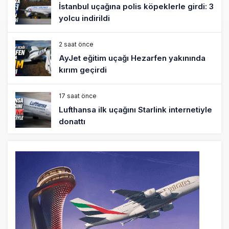
İstanbul uçağına polis köpeklerle girdi: 3
yolcu indirildi
2 saat önce
AyJet eğitim uçağı Hezarfen yakınında
kırım geçirdi
17 saat önce
Lufthansa ilk uçağını Starlink internetiyle
donattı
18 saat önce
Norwegian Uçağına Polis Müdahalesi
19 saat önce
British Airways A380 seferlerini yüzde
28 azaltıyor