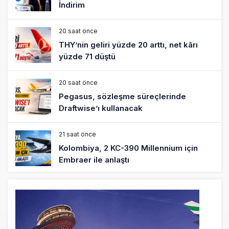
İndirim
20 saat önce
THY’nin geliri yüzde 20 arttı, net kârı
yüzde 71 düştü
20 saat önce
Pegasus, sözleşme süreçlerinde
Draftwise’ı kullanacak
21 saat önce
Kolombiya, 2 KC-390 Millennium için
Embraer ile anlaştı
22 saat önce
Üniversite adayı avlanma ve aldanma!
Yazıcıoğlu Kazası 19 yıl sonra sil baştan
SHGM yönetiminin hiç mi kusuru yok?