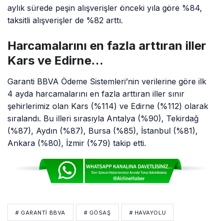
aylık sürede peşin alışverişler önceki yıla göre %84,
taksitli alışverişler de %82 arttı.
Harcamalarını en fazla arttıran iller
Kars ve Edirne…
Garanti BBVA Ödeme Sistemleri’nin verilerine göre ilk
4 ayda harcamalarını en fazla arttıran iller sınır
şehirlerimiz olan Kars (%114) ve Edirne (%112) olarak
sıralandı. Bu illeri sırasıyla Antalya (%90), Tekirdağ
(%87), Aydın (%87), Bursa (%85), İstanbul (%81),
Ankara (%80), İzmir (%79) takip etti.
# GARANTI BBVA
# GÖSAŞ
# HAVAYOLU