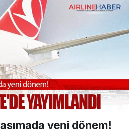
aklar Avrupa’da kısa rotalara hazırlanıyor
 uçağını Starlink internetiyle donattı
çağına Polis Müdahalesi
 taşımada yeni dönem!