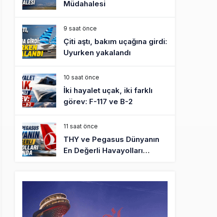
Müdahalesi
9 saat önce
Çiti aştı, bakım uçağına girdi:
Uyurken yakalandı
10 saat önce
İki hayalet uçak, iki farklı
görev: F-117 ve B-2
11 saat önce
THY ve Pegasus Dünyanın
En Değerli Havayolları
Arasında
12 saat önce
Fly Baghdad ABD yaptırım
listesinden çıkarıldı