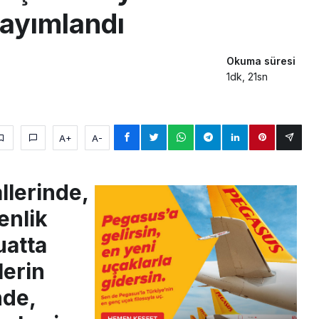
ayımlandı
Okuma süresi
1dk, 21sn
A+
A-
llerinde,
enlik
uatta
lerin
nde,