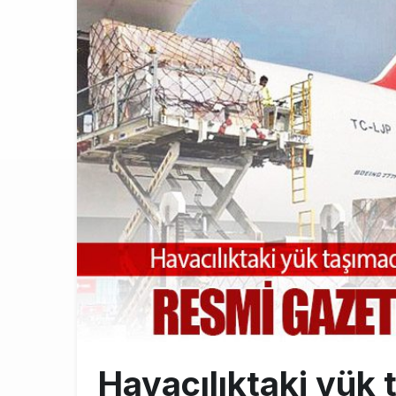
Elektrikli uç
11:00
Lufthansa ilk
18:00
Norwegian U
17:00
Havacılıktaki yük