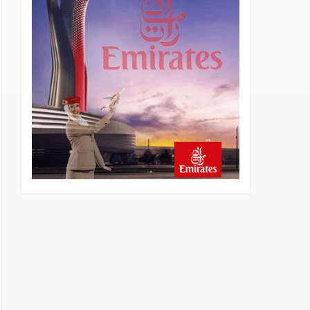
13 saat önce
Elektrikli uçaklar Avrupa’da
kısa rotalara hazırlanıyor
13 saat önce
Trump’ı taşıyan Marine One,
yolcu uçağına fazla yaklaştı
14 saat önce
Emirates A380 yolcu
rahatsızlanınca İstanbul’a
indi
15 saat önce
Emirates’in reddettiği 10
Boeing 777X için United
kararı
15 saat önce
DHL uçağı havada cisimle