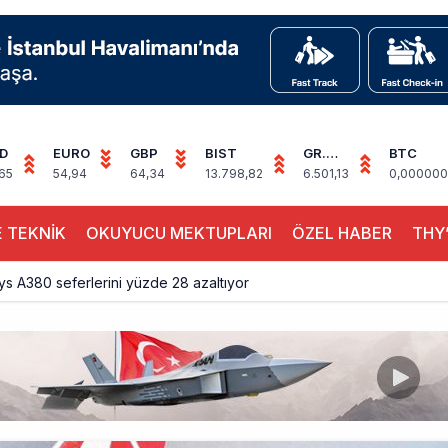
D
EURO
GBP
BIST
GR.
BTC
ALTIN
65
54,94
64,34
13.798,82
6.501,13
0,000000
 TEKNİK
OKUYUCU MEKTUPLARI
ÖZEL HABER
THY’
ays A380 seferlerini yüzde 28 azaltıyor
akım uçağına girdi: Uyurken yakalandı
çak, iki farklı görev: F-117 ve B-2
sus Dünyanın En Değerli Havayolları Arasında
ABD yaptırım listesinden çıkarıldı