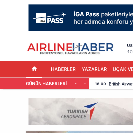
US
47,
HABERLER
YAZARLAR
UÇAK VE
GÜNÜN HABERLERI
British Airw
16:00
Çiti aştı, b
15:00
İki hayalet u
14:00
THY ve Pega
13:00
Fly Baghdad 
12:00