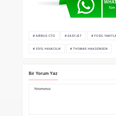
# AIRBUS CTO
# EASYJET
# FOSIL YAKITL
# SİVİL HAVACILIK
# THOMAS HAAGENSEN
Bir Yorum Yaz
Yorumunuz