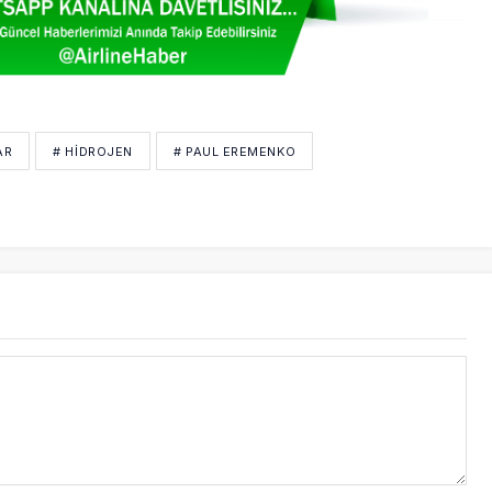
AR
# HIDROJEN
# PAUL EREMENKO