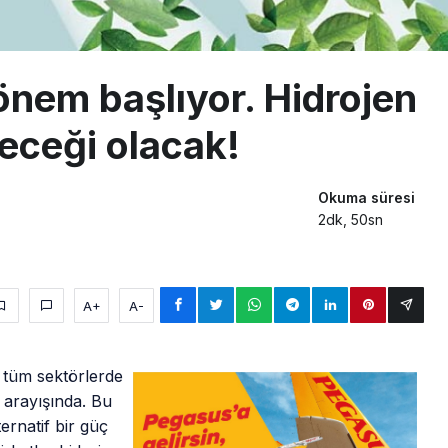
önem başlıyor. Hidrojen
leceği olacak!
Okuma süresi
2dk, 50sn
A+
A-
r tüm sektörlerde
i arayışında. Bu
ernatif bir güç