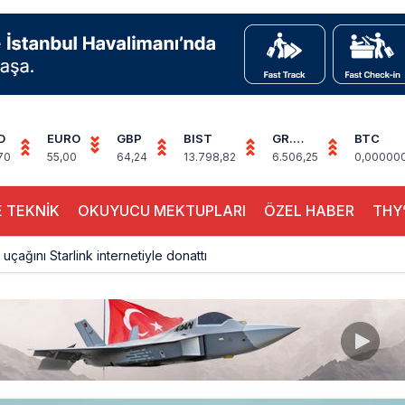
D
EURO
GBP
BIST
GR.
BTC
ALTIN
70
55,00
64,24
13.798,82
6.506,25
0,00000
 TEKNİK
OKUYUCU MEKTUPLARI
ÖZEL HABER
THY’
 uçağını Starlink internetiyle donattı
çağına Polis Müdahalesi
ays A380 seferlerini yüzde 28 azaltıyor
akım uçağına girdi: Uyurken yakalandı
çak, iki farklı görev: F-117 ve B-2