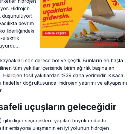
şirketler hidrojen
iyor. Hidrojen
ak düşünülüyor!
vacılıkta devrim
 liderliğindeki
-elektrik
 duyurdu…
im kaynakları son derece bol ve çeşitli. Bunların en başta
linen tüm yakıtlar içerisinde birim ağırlık başına en
. Hidrojen fosil yakıtlardan %39 daha verimlidir. Kısaca
Bu hedefler doğrultusunda hidrojen yatırımı ve altyapısını
r.
safeli uçuşların geleceğidir
F) gibi diğer seçeneklere yapılan büyük endüstri
sıfır emisyona ulaşmanın en iyi yolunun hidrojen