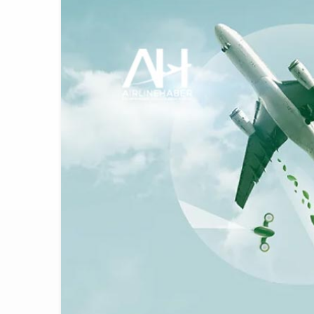
THY ve Pega
13:00
Fly Baghdad 
12:00
Elektrikli uç
11:00