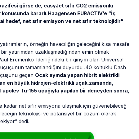
vazifesi görse de, easyJet sıfır CO2 emisyonlu
ek konusunda kararlı.Haagensen EURACTIV’e “İş
i hedef, net sıfır emisyon ve net sıfır teknolojidir”
yatırımların, örneğin havacılığın geleceğini kısa mesafe
 bir yatırımdan uzaklaşmadığından emin olmak
aul Eremenko liderliğindeki bir girişim olan Universal
ilk uçuşunun tamamlandığını duyurdu .40 koltuklu Dash
k uçuşunu geçen
Ocak ayında yapan hibrit elektrikli
an en büyük hidrojen-elektrikli uçak.zamanda,
r Tupolev Tu-155 uçağıyla yapılan bir deneyden sonra,
e kadar net sıfır emisyona ulaşmak için güvenebileceği
leceğin teknolojisi ve potansiyel bir çözüm olarak
kiyor” dedi.