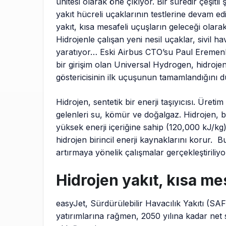
ünitesi olarak öne çıkıyor. Bir süredir çeşitli 
yakıt hücreli uçaklarının testlerine devam ed
yakıt, kısa mesafeli uçuşların geleceği olar
Hidrojenle çalışan yeni nesil uçaklar, sivil ha
yaratıyor… Eski Airbus CTO’su Paul Eremenko
bir girişim olan Universal Hydrogen, hidrojen
göstericisinin ilk uçuşunun tamamlandığını
Hidrojen, sentetik bir enerji taşıyıcısı. Üret
gelenleri su, kömür ve doğalgaz. Hidrojen, bi
yüksek enerji içeriğine sahip (120,000 kJ/kg)
hidrojen birincil enerji kaynaklarını korur. 
artırmaya yönelik çalışmalar gerçekleştiriliyo
Hidrojen yakıt, kısa me
easyJet, Sürdürülebilir Havacılık Yakıtı (SA
yatırımlarına rağmen, 2050 yılına kadar net 