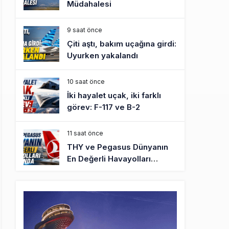
Müdahalesi
9 saat önce
Çiti aştı, bakım uçağına girdi:
Uyurken yakalandı
10 saat önce
İki hayalet uçak, iki farklı
görev: F-117 ve B-2
11 saat önce
THY ve Pegasus Dünyanın
En Değerli Havayolları
Arasında
12 saat önce
Fly Baghdad ABD yaptırım
listesinden çıkarıldı