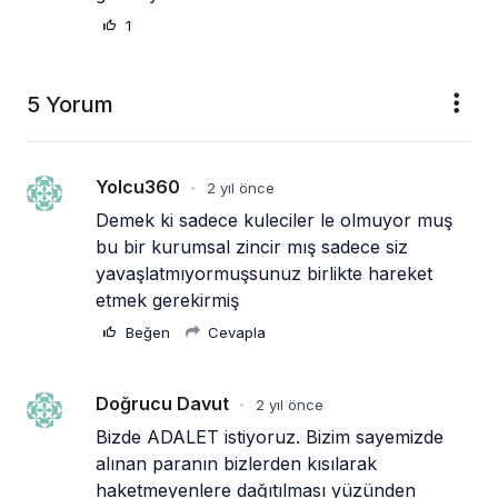
1
5 Yorum
Yolcu360
2 yıl önce
•
Demek ki sadece kuleciler le olmuyor muş 
bu bir kurumsal zincir mış sadece siz 
yavaşlatmıyormuşsunuz birlikte hareket 
etmek gerekirmiş
Beğen
Cevapla
Doğrucu Davut
2 yıl önce
•
Bizde ADALET istiyoruz. Bizim sayemizde 
alınan paranın bizlerden kısılarak 
haketmeyenlere dağıtılması yüzünden 