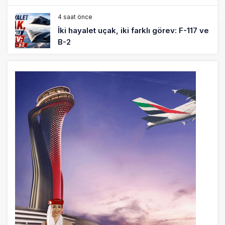
4 saat önce
İki hayalet uçak, iki farklı görev: F-117 ve
B-2
5 saat önce
THY ve Pegasus Dünyanın En Değerli
Havayolları Arasında
6 saat önce
Fly Baghdad ABD yaptırım listesinden
çıkarıldı
7 saat önce
Elektrikli uçaklar Avrupa’da kısa rotalara
hazırlanıyor
8 saat önce