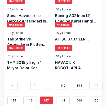
HABERLER
HABERLER
(Fuardan Resimlerle)
DİKKATİNE!
10 yıl önce
10 yıl önce
Sanal Havacılık ile
Boeing A321neo LR
Gerçek Arasındaki İnce
Uçağına Karşı Hangi
HABERLER
HABERLER
Çizgi
Model Üzerinde
Çalışıyor? Efsane B757
10 yıl önce
10 yıl önce
Yenilenecek mi?
Tail Strike ve
AH ŞU B707'LER…
Airbus'ların Pistten
HABERLER
HABERLER
Çıkması
10 yıl önce
10 yıl önce
THY 2015 yılı için 1
HAVACILIK
Milyar Dolar Kar
ROBOTLARLA
Açıklayabilir
GELECEĞE
HAZIRLANIYOR
1
…
142
143
144
145
146
147
148
149
150