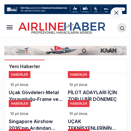
Yeni Haberler
HABERLER
HABERLER
10 yıl önce
10 yıl önce
Uçak Gövdeleri-Metal
PİLOT ADAYLARI İÇİN
Yorgunluğu-Frame ve
ZORLU BİR DÖNEMEÇ
HABERLER
HABERLER
Stringer'ler
10 yıl önce
10 yıl önce
Singapore Airshow
UÇAK
2016’nın Ardından
TEKNİSYENLERİNİN