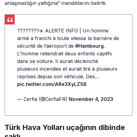
anlaşmazlığın yattığına” inandıklarını belirtti.
????????✈️ ALERTE INFO | Un homme
armé a franchi à toute vitesse la barrière de
sécurité de l’aéroport de
#Hambourg
.
L'homme retiendrait deux enfants captifs
dans sa voiture. Il aurait déclenché
plusieurs incendies et aurait tiré à plusieurs
reprises depuis son véhicule. Des…
pic.twitter.com/ARe3XyLZ58
— Cerfia (@CerfiaFR)
November 4, 2023
Türk Hava Yolları uçağının dibinde
saklı