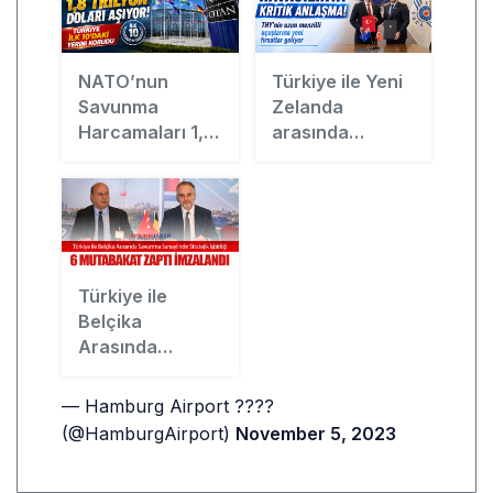
NATO’nun
Türkiye ile Yeni
Savunma
Zelanda
Harcamaları 1,8
arasında
Trilyon Doları
havacılıkta kritik
Aşıyor! Türkiye
anlaşma!
İlk 10’daki Yerini
THY’nin uzun
Korudu
menzilli
uçuşlarına yeni
fırsatlar geliyor
Türkiye ile
Belçika
Arasında
Savunma
Sanayiinde
— Hamburg Airport ????
Stratejik İşbirliği:
(@HamburgAirport)
November 5, 2023
6 Mutabakat
Zaptı İmzalandı