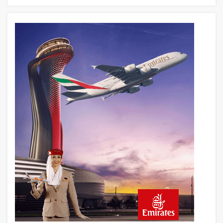
15 saat önce
Uçak Bakımında Yetki Kimde Olmalı?
Havacılıkta İyi Hakem Oyunu Kendi
Oynamaz
15 saat önce
Savunma Sanayiinde Yeni Silah: Seri
Üretim Kapasitesi
16 saat önce
Yerli ve milli turizme yabancı kıskacı!
Türkiye’de sadece 50 kişide var İkinci
arabanı sat, ‘pır pır’ uçak al!
16 saat önce
Havacılıkta Rekor Keyfi, Kârlılıkta
Darboğazın Gerçek Yüzü!