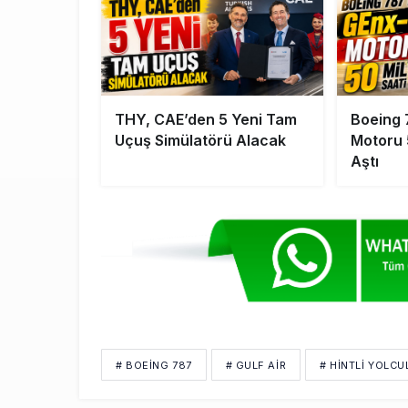
THY, CAE’den 5 Yeni Tam
Boeing 
Uçuş Simülatörü Alacak
Motoru 
Aştı
# BOEING 787
# GULF AIR
# HINTLI YOLCU