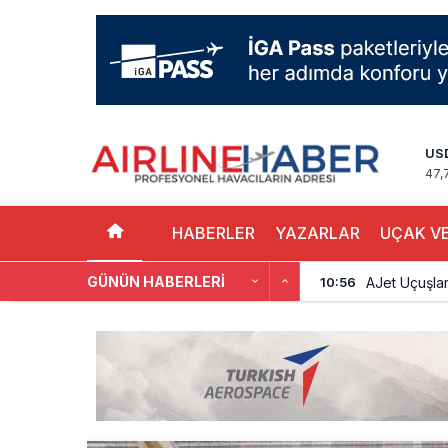
US
47,
HABERLER
YAZARLAR
UÇAK VE
GÜNÜN HABERLERI
AJet Uçuşlar
10:56
Airbus Temmu
10:00
İstanbul uçağı
9:13
AyJet eğitim 
8:50
Lufthansa ilk
18:00