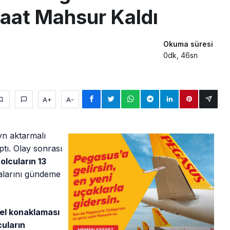
 Saat Mahsur Kaldı
Okuma süresi
0dk, 46sn
A+
A-
yn aktarmalı
tı. Olay sonrası
yolcuların 13
ialarını gündeme
el konaklaması
cuların