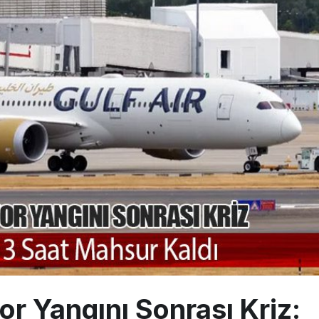
çağına Polis Müdahalesi
ays A380 seferlerini yüzde 28 azaltıyor
akım uçağına girdi: Uyurken yakalandı
or Yangını Sonrası Kriz: