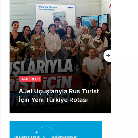
HABERLER
Airbus Temmuz
bilançosunu açıkladı: 204
yeni sipariş