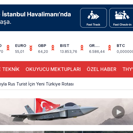
D
EURO
GBP
BIST
GR.
BTC
ALTIN
70
55,01
64,20
13.853,76
6.586,44
0,00000
 TEKNİK
OKUYUCU MEKTUPLARI
ÖZEL HABER
THY’
ıyla Rus Turist İçin Yeni Türkiye Rotası
z bilançosunu açıkladı: 204 yeni sipariş
na polis köpeklerle girdi: 3 yolcu indirildi
uçağı Hezarfen yakınında kırım geçirdi
 uçağını Starlink internetiyle donattı