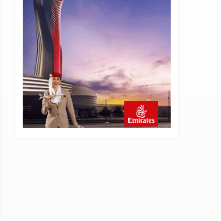
20 saat önce
British Airways A380
seferlerini yüzde 28
azaltıyor
21 saat önce
Çiti aştı, bakım uçağına girdi:
Uyurken yakalandı
22 saat önce
İki hayalet uçak, iki farklı
görev: F-117 ve B-2
23 saat önce
THY ve Pegasus Dünyanın
En Değerli Havayolları
Arasında
24 saat önce
Fly Baghdad ABD yaptırım