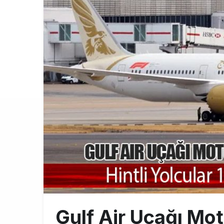
Norwegian U
17:00
British Airw
16:00
Çiti aştı, b
15:00
Gulf Air Uçağı Mot