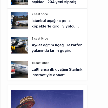
açıkladı: 204 yeni sipariş
2 saat önce
İstanbul uçağına polis
köpeklerle girdi: 3 yolcu
indirildi
3 saat önce
AyJet eğitim uçağı Hezarfen
yakınında kırım geçirdi
18 saat önce
Lufthansa ilk uçağını Starlink
internetiyle donattı
19 saat önce
Norwegian Uçağına Polis
Müdahalesi