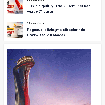
THY’nin geliri yüzde 20 arttı, net kârı
yüzde 71 düştü
22 saat önce
Pegasus, sözleşme süreçlerinde
Draftwise’ı kullanacak
23 saat önce
Kolombiya, 2 KC-390 Millennium için
Embraer ile anlaştı
24 saat önce
Üniversite adayı avlanma ve aldanma!
Yazıcıoğlu Kazası 19 yıl sonra sil baştan
SHGM yönetiminin hiç mi kusuru yok?