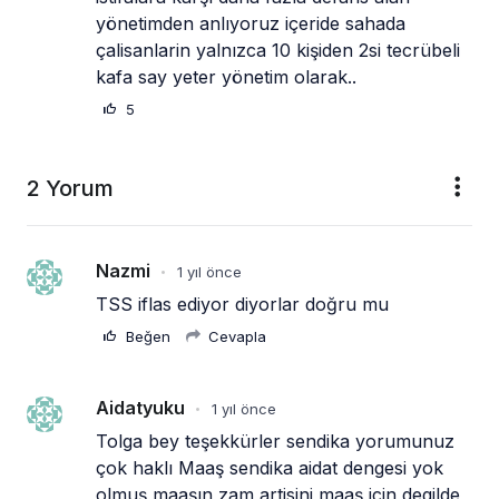
yönetimden anlıyoruz içeride sahada 
çalisanlarin yalnızca 10 kişiden 2si tecrübeli 
kafa say yeter yönetim olarak..
5
2 Yorum
Nazmi
1 yıl önce
•
TSS iflas ediyor diyorlar doğru mu
Beğen
Cevapla
Aidatyuku
1 yıl önce
•
Tolga bey teşekkürler sendika yorumunuz 
çok haklı Maaş sendika aidat dengesi yok 
olmuş maaşın zam artisini maaş icin degilde 