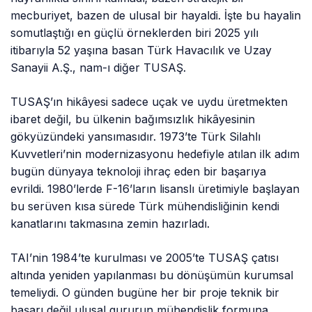
mecburiyet, bazen de ulusal bir hayaldi. İşte bu hayalin
somutlaştığı en güçlü örneklerden biri 2025 yılı
itibarıyla 52 yaşına basan Türk Havacılık ve Uzay
Sanayii A.Ş., nam-ı diğer TUSAŞ.
TUSAŞ’ın hikâyesi sadece uçak ve uydu üretmekten
ibaret değil, bu ülkenin bağımsızlık hikâyesinin
gökyüzündeki yansımasıdır. 1973’te Türk Silahlı
Kuvvetleri’nin modernizasyonu hedefiyle atılan ilk adım
bugün dünyaya teknoloji ihraç eden bir başarıya
evrildi. 1980’lerde F-16’ların lisanslı üretimiyle başlayan
bu serüven kısa sürede Türk mühendisliğinin kendi
kanatlarını takmasına zemin hazırladı.
TAI’nin 1984’te kurulması ve 2005’te TUSAŞ çatısı
altında yeniden yapılanması bu dönüşümün kurumsal
temeliydi. O günden bugüne her bir proje teknik bir
başarı değil ulusal gururun mühendislik formuna