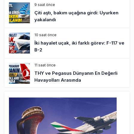
9 saat önce
Çiti aştı, bakım uçağına girdi: Uyurken
yakalandı
10 saat önce
İki hayalet uçak, iki farklı görev: F-117 ve
B-2
11 saat önce
THY ve Pegasus Dünyanın En Değerli
Havayolları Arasında
12 saat önce
Fly Baghdad ABD yaptırım listesinden
çıkarıldı
13 saat önce
Elektrikli uçaklar Avrupa’da kısa rotalara