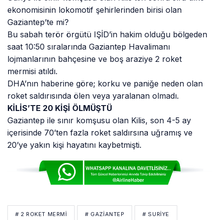
ekonomisinin lokomotif şehirlerinden birisi olan
Gaziantep’te mi?
Bu sabah terör örgütü IŞİD’in hakim olduğu bölgeden
saat 10:50 sıralarında Gaziantep Havalimanı
lojmanlarının bahçesine ve boş araziye 2 roket
mermisi atıldı.
DHA’nın haberine göre; korku ve paniğe neden olan
roket saldırısında ölen veya yaralanan olmadı.
KİLİS’TE 20 KİŞİ ÖLMÜŞTÜ
Gaziantep ile sınır komşusu olan Kilis, son 4-5 ay
içerisinde 70’ten fazla roket saldırsına uğramış ve
20’ye yakın kişi hayatını kaybetmişti.
# 2 ROKET MERMI
# GAZIANTEP
# SURİYE