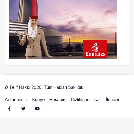
Çiti aştı, bakım uçağına girdi: Uyurken
yakalandı
23 saat önce
İki hayalet uçak, iki farklı görev: F-117 ve
B-2
© Telif Hakkı 2026, Tüm Hakları Saklıdır.
Artelio
Yazarlarımız
Künye
Hesabım
Gizlilik politikası
İletisim