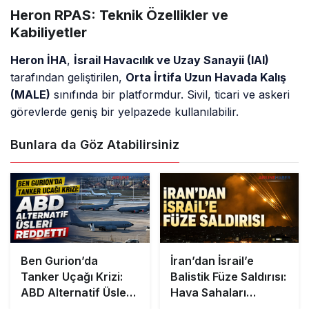
Heron RPAS: Teknik Özellikler ve
Kabiliyetler
Heron İHA
,
İsrail Havacılık ve Uzay Sanayii (IAI)
tarafından geliştirilen,
Orta İrtifa Uzun Havada Kalış
(MALE)
sınıfında bir platformdur. Sivil, ticari ve askeri
görevlerde geniş bir yelpazede kullanılabilir.
Bunlara da Göz Atabilirsiniz
Ben Gurion’da
İran’dan İsrail’e
Tanker Uçağı Krizi:
Balistik Füze Saldırısı:
ABD Alternatif Üsleri
Hava Sahaları
Reddetti
Kapandı, Bölgede