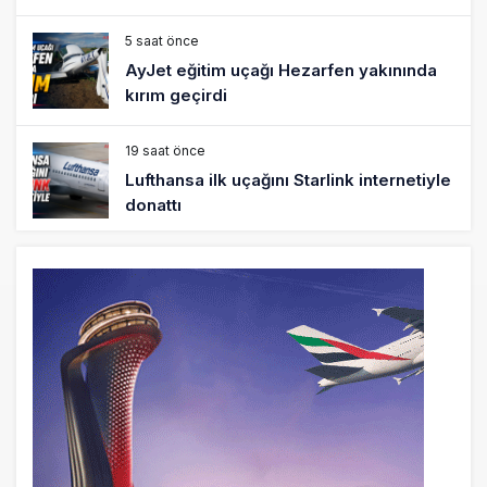
5 saat önce
AyJet eğitim uçağı Hezarfen yakınında
kırım geçirdi
19 saat önce
Lufthansa ilk uçağını Starlink internetiyle
donattı
20 saat önce
Norwegian Uçağına Polis Müdahalesi
21 saat önce
British Airways A380 seferlerini yüzde
28 azaltıyor
22 saat önce