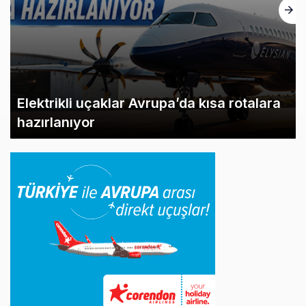
Trump’ı taşıyan Marine One, yolcu
uçağına fazla yaklaştı