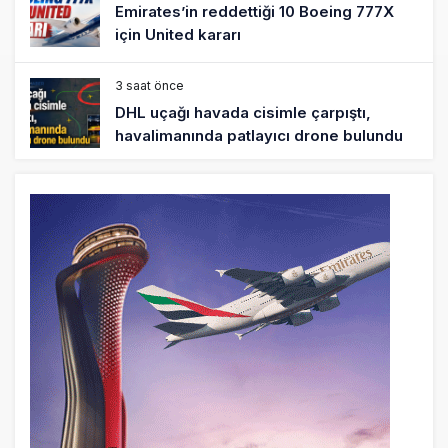
Emirates’in reddettiği 10 Boeing 777X
için United kararı
3 saat önce
DHL uçağı havada cisimle çarpıştı,
havalimanında patlayıcı drone bulundu
3 saat önce
SpaceX Falcon 9’un ikinci kademesi
Ay’a çarptı
4 saat önce
Üniformasız Disiplin: Kabin Ekipleri Nasıl
Yolcu Olur?
19 saat önce
ISG’nin terminal memurlarından can
kurtaran hamle