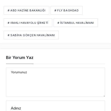
# ABD HAZINE BAKANLIĞI
# FLY BAGHDAD
# IRAKLI HAVAYOLU ŞIRKETI
# İSTANBUL HAVALİMANI
# SABIHA GÖKÇEN HAVALIMANI
Bir Yorum Yaz
Yorumunuz
Adınız