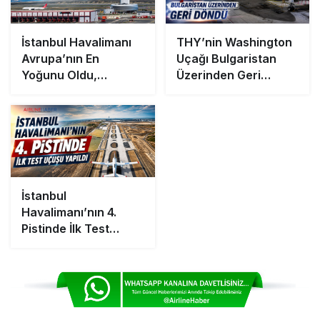
İstanbul Havalimanı
THY’nin Washington
Avrupa’nın En
Uçağı Bulgaristan
Yoğunu Oldu,
Üzerinden Geri
Dünyada 7’nciliğe
Döndü
Yükseldi
İstanbul
Havalimanı’nın 4.
Pistinde İlk Test
Uçuşu Yapıldı