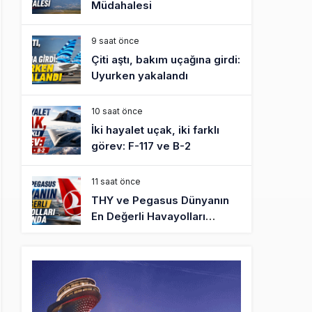
Müdahalesi
9 saat önce
Çiti aştı, bakım uçağına girdi:
Uyurken yakalandı
10 saat önce
İki hayalet uçak, iki farklı
görev: F-117 ve B-2
11 saat önce
THY ve Pegasus Dünyanın
En Değerli Havayolları
Arasında
12 saat önce
Fly Baghdad ABD yaptırım
listesinden çıkarıldı