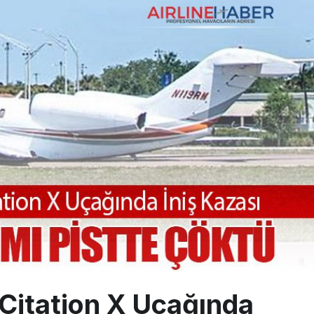
sus Dünyanın En Değerli Havayolları Arasında
ABD yaptırım listesinden çıkarıldı
aklar Avrupa’da kısa rotalara hazırlanıyor
 Citation X Uçağında