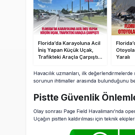
Florida’da Karayoluna Acil
Florida
İniş Yapan Küçük Uçak,
Otoyola 
Trafikteki Araçla Çarpıştı:
Yaralı
Mucizevi Kurtuluş
Havacılık uzmanları, ilk değerlendirmelerde m
sorunun ihtimaller arasında bulunduğunu bel
Pistte Güvenlik Önlemle
Olay sonrası Page Field Havalimanı’nda oper
Uçağın pistten kaldırılması için teknik ekiple