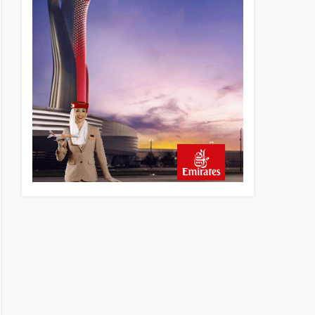
13 saat önce
Elektrikli uçaklar Avrupa’da
kısa rotalara hazırlanıyor
13 saat önce
Trump’ı taşıyan Marine One,
yolcu uçağına fazla yaklaştı
14 saat önce
Emirates A380 yolcu
rahatsızlanınca İstanbul’a
indi
15 saat önce
Emirates’in reddettiği 10
Boeing 777X için United
kararı
15 saat önce
DHL uçağı havada cisimle