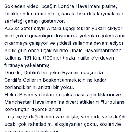
Şok eden video; uçağın Londra Havalimanı pistine,
lastiklerinden dumanlar çıkarak, tekerlek koymak için
sarfettiği çabayı gösteriyor.
AZ222 Sefer sayılı Alitalia uçağı tekrar yukarı çıkıyor,
pilot yolcu güvenliğini düşünerek yolcuları gökyüzüne
çıkarmaya çalışıyor ve şiddetli sallanma devam ediyor.
Bir iki gün önce uçak Milano Linate Havalimanı’ndan
kalkmış, 161 Km. (100mph)hızla İngiltere’yi döven
fırtınaya yakalanmış.
Dün de, Dublin’den gelen Ryanair uçuşunda
Cardif’e(Galler’in Başkenti)inmek için ne kadar
zorlandıklarını anlattı bir yolcu.
Helen Bevan yolcuların uçakta nasıl ağladıklarını ve
Manchester Havalimanı’na divert ettiklerini “türbülans
korkunçtu” diyerek anlattı.
-İniş hiç iyi değildi ama vardık işte, sonunda yere değdi
uçak, çok rahatladım, alkışlayanlar çoktu, sözleriyle
yaşananları dile getiriyor.