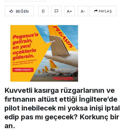
BEĞEN
A+
A-
PAYLAŞ
Kuvvetli kasırga rüzgarlarının ve
fırtınanın altüst ettiği İngiltere’de
pilot inebilecek mi yoksa inişi iptal
edip pas mı geçecek? Korkunç bir
an.