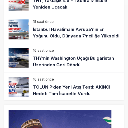
THY, Yaklaşık 4,5 Yıl Sonra Minsk’e
Yeniden Uçacak
15 saat önce
İstanbul Havalimanı Avrupa’nın En
Yoğunu Oldu, Dünyada 7’nciliğe Yükseldi
16 saat önce
THY’nin Washington Uçağı Bulgaristan
Üzerinden Geri Döndü
16 saat önce
TOLUN P’den Yeni Atış Testi: AKINCI
Hedefi Tam İsabetle Vurdu
17 saat önce
Türkiye’nin Milli Motor Projelerinde Yeni
Dönem: TEI TEKNOLOJİ Kuruldu