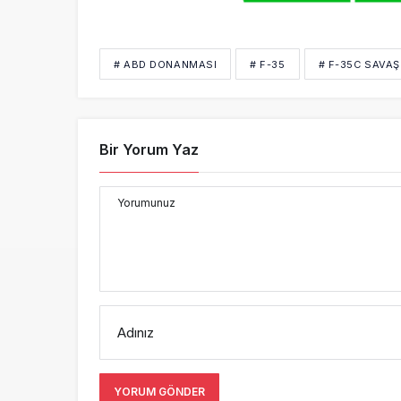
# ABD DONANMASI
# F-35
# F-35C SAVAŞ
Bir Yorum Yaz
Yorumunuz
Adınız
YORUM GÖNDER