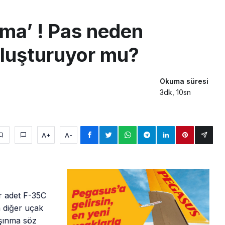
aklar Avrupa’da kısa rotalara hazırlanıyor
nma’ ! Pas neden
yan Marine One, yolcu uçağına fazla yaklaştı
oluşturuyor mu?
0 yolcu rahatsızlanınca İstanbul’a indi
Okuma süresi
3dk, 10sn
A+
A-
r adet F-35C
 diğer uçak
aşınma söz