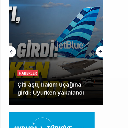
HABERLER
Çiti aştı, bakım uçağına
girdi: Uyurken yakalandı