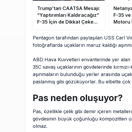
Trump’tan CAATSA Mesajı:
Netanya
“Yaptırımları Kaldıracağız”
F-35 ve
F-35 İçin de Dikkat Çeken
Motoru İ
Açıklama
Pentagon tarafından paylaşılan USS Carl Vi
fotoğraflarda uçakların maruz kaldığı aşınma 
ABD Hava Kuvvetleri envanterinde yer alan 
35C savaş uçaklarının gövdelerinde kırmızı
aşınmaların bulunduğu yerler arasında uçak g
paslanmış gibi gözüküyorlar. Bu elbette çok
Pas neden oluşuyor?
Pas, özellikle çelik gibi demir içeren metal
gövdesinin büyük çoğunluğu kompozitten üre
olmaz.