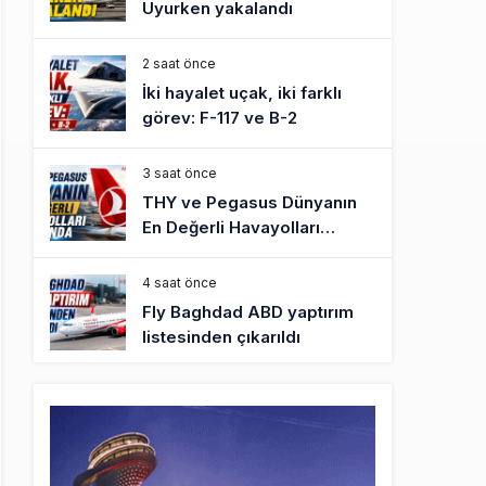
Uyurken yakalandı
2 saat önce
İki hayalet uçak, iki farklı
görev: F-117 ve B-2
3 saat önce
THY ve Pegasus Dünyanın
En Değerli Havayolları
Arasında
4 saat önce
Fly Baghdad ABD yaptırım
listesinden çıkarıldı
5 saat önce
Elektrikli uçaklar Avrupa’da
kısa rotalara hazırlanıyor