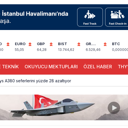
D
EURO
GBP
BIST
GR.
BTC
ALTIN
60
55,05
64,28
13.744,62
6.529,46
0,00000
 TEKNİK
OKUYUCU MEKTUPLARI
ÖZEL HABER
THY’
ays A380 seferlerini yüzde 28 azaltıyor
akım uçağına girdi: Uyurken yakalandı
çak, iki farklı görev: F-117 ve B-2
sus Dünyanın En Değerli Havayolları Arasında
ABD yaptırım listesinden çıkarıldı