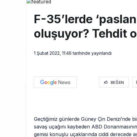
Elektrikli uç
11:00
F-35’lerde ‘pasla
Trump’ı taşı
10:30
oluşuyor? Tehdit 
Emirates A38
10:00
1 Şubat 2022, 11:46
tarihinde yayınlandı
BEĞEN
Geçtiğimiz günlerde Güney Çin Denizi’nde bi
savaş uçağını kaybeden ABD Donanmasının
gemisi konuşlu uçaklarında ciddi derecede 