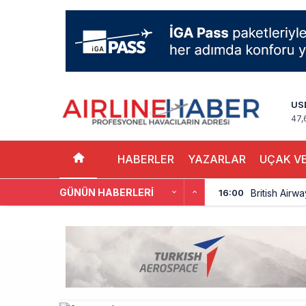
US
47,
HABERLER
YAZARLAR
UÇAK VE
GÜNÜN HABERLERI
British Airw
16:00
Çiti aştı, b
15:00
İki hayalet u
14:00
THY ve Pega
13:00
Fly Baghdad 
12:00