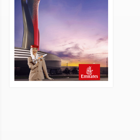
6 saat önce
Trump’ı taşıyan Marine One,
yolcu uçağına fazla yaklaştı
6 saat önce
Emirates A380 yolcu
rahatsızlanınca İstanbul’a
indi
7 saat önce
Emirates’in reddettiği 10
Boeing 777X için United
kararı
7 saat önce
DHL uçağı havada cisimle
çarpıştı, havalimanında
patlayıcı drone bulundu
8 saat önce
SpaceX Falcon 9’un ikinci