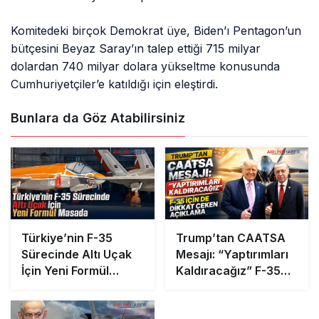
Komitedeki birçok Demokrat üye, Biden’ı Pentagon’un
bütçesini Beyaz Saray’ın talep ettiği 715 milyar
dolardan 740 milyar dolara yükseltme konusunda
Cumhuriyetçiler’e katıldığı için eleştirdi.
Bunlara da Göz Atabilirsiniz
Türkiye’nin F-35
Trump’tan CAATSA
Sürecinde Altı Uçak
Mesajı: “Yaptırımları
İçin Yeni Formül
Kaldıracağız” F-35
Masada
İçin de Dikkat Çeken
Açıklama