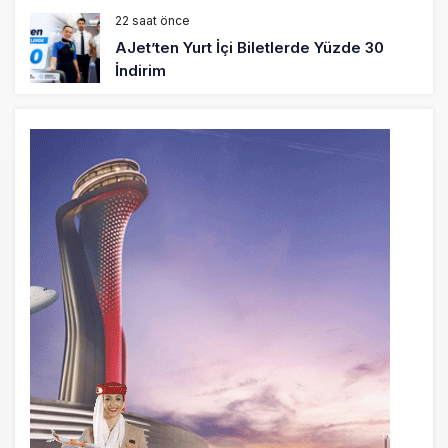
22 saat önce
AJet’ten Yurt İçi Biletlerde Yüzde 30
İndirim
24 saat önce
THY’nin geliri yüzde 20 arttı, net kârı
yüzde 71 düştü