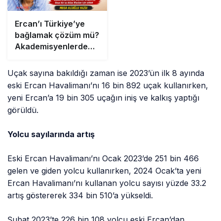
Ercan’ı Türkiye’ye
bağlamak çözüm mü?
Akademisyenlerden
bilimsel araştırma
Onur Air ve Atlas
Uçak sayına bakıldığı zaman ise 2023’ün ilk 8 ayında
iflasları için anket
eski Ercan Havalimanı’nı 16 bin 892 uçak kullanırken,
yeni Ercan’a 19 bin 305 uçağın iniş ve kalkış yaptığı
görüldü.
Yolcu sayılarında artış
Eski Ercan Havalimanı’nı Ocak 2023’de 251 bin 466
gelen ve giden yolcu kullanırken, 2024 Ocak’ta yeni
Ercan Havalimanı’nı kullanan yolcu sayısı yüzde 33.2
artış göstererek 334 bin 510’a yükseldi.
Şubat 2023’te 226 bin 108 yolcu eski Ercan’dan