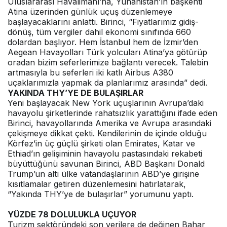
Uluslararası Havalimanı’na, Yunanistan’ın başkenti
Atina üzerinden günlük uçuş düzenlemeye
başlayacaklarını anlattı. Birinci, “Fiyatlarımız gidiş-
dönüş, tüm vergiler dahil ekonomi sınıfında 660
dolardan başlıyor. Hem İstanbul hem de İzmir’den
Aegean Havayolları Türk yolcuları Atina’ya götürüp
oradan bizim seferlerimize bağlantı verecek. Talebin
artmasıyla bu seferleri iki katlı Airbus A380
uçaklarımızla yapmak da planlarımız arasında” dedi.
YAKINDA THY’YE DE BULAŞIRLAR
Yeni başlayacak New York uçuşlarının Avrupa’daki
havayolu şirketlerinde rahatsızlık yarattığını ifade eden
Birinci, havayollarında Amerika ve Avrupa arasındaki
çekişmeye dikkat çekti. Kendilerinin de içinde olduğu
Körfez’in üç güçlü şirketi olan Emirates, Katar ve
Ethiad’ın gelişiminin havayolu pastasındaki rekabeti
büyüttüğünü savunan Birinci, ABD Başkanı Donald
Trump’un altı ülke vatandaşlarının ABD’ye girişine
kısıtlamalar getiren düzenlemesini hatırlatarak,
“Yakında THY’ye de bulaşırlar” yorumunu yaptı.
YÜZDE 78 DOLULUKLA UÇUYOR
Turizm sektöründeki son verilere de değinen Bahar