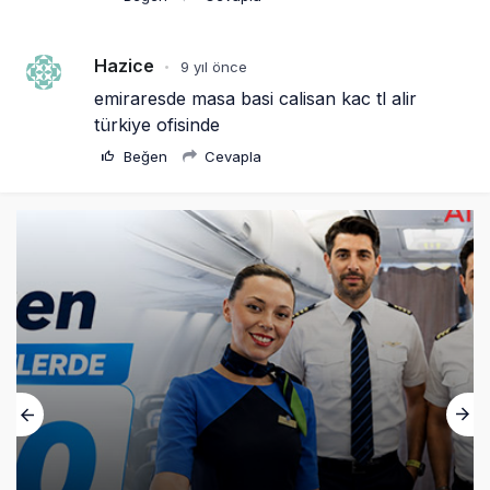
Hazice
9 yıl önce
•
emiraresde masa basi calisan kac tl alir 
türkiye ofisinde
Beğen
Cevapla