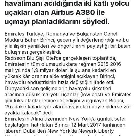
havalimanı açıldığında iki katlı yolcu
uçakları olan Airbus A380 ile
uçmayı planladıklarını söyledi.
Emirates Türkiye, Romanya ve Bulgaristan Genel
Müdürü Bahar Birinci, geçen yılı değerlendirdiği ve bu
yıla ilişkin yenilikleri ve öngörülerini paylaştığı bir basın
buluşması gerçekleştirdi.
Radisson Blu Şişli Otel’de gerçekleşen toplantıda,
Emirates’in tüm olumsuzluklara rağmen 2015-2016
mali yılında 1,9 milyar dolar ile şu ana kadarki en
yüksek kâr oranını elde ettiğini açıklayan Birinci,
havayolu endüstrisinin hızla değiştiğini ifade etti.
Dünyadaki son gelişmelerin havayolu şirketleri
arasında düşük maliyetli uçanlar (low cost) ve Emirates
gibi lüks olanlar lehine ilerlediğini vurgulayan Birinci,
“Aradaki skalada yer alan havayolları böyle giderse zor
ayakta kalacak” dedi.
Emirates’in Atina üzerinden New York’a günlük sefer
başlattığını hatırlatan Birinci, 12 Mart 2017 tarihinden
itibaren Dubai’den New York’da Newark Liberty