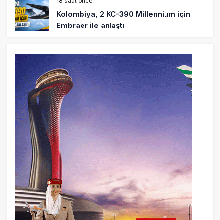
18 saat önce
Kolombiya, 2 KC-390 Millennium için
Embraer ile anlaştı
19 saat önce
Üniversite adayı avlanma ve aldanma!
Yazıcıoğlu Kazası 19 yıl sonra sil baştan
SHGM yönetiminin hiç mi kusuru yok?