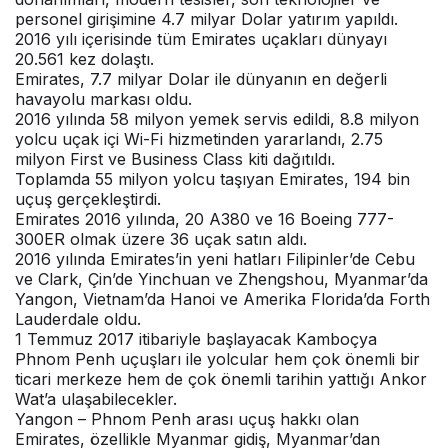
personel girişimine 4.7 milyar Dolar yatırım yapıldı.
2016 yılı içerisinde tüm Emirates uçakları dünyayı
20.561 kez dolaştı.
Emirates, 7.7 milyar Dolar ile dünyanın en değerli
havayolu markası oldu.
2016 yılında 58 milyon yemek servis edildi, 8.8 milyon
yolcu uçak içi Wi-Fi hizmetinden yararlandı, 2.75
milyon First ve Business Class kiti dağıtıldı.
Toplamda 55 milyon yolcu taşıyan Emirates, 194 bin
uçuş gerçekleştirdi.
Emirates 2016 yılında, 20 A380 ve 16 Boeing 777-
300ER olmak üzere 36 uçak satın aldı.
2016 yılında Emirates’in yeni hatları Filipinler’de Cebu
ve Clark, Çin’de Yinchuan ve Zhengshou, Myanmar’da
Yangon, Vietnam’da Hanoi ve Amerika Florida’da Forth
Lauderdale oldu.
1 Temmuz 2017 itibariyle başlayacak Kamboçya
Phnom Penh uçuşları ile yolcular hem çok önemli bir
ticari merkeze hem de çok önemli tarihin yattığı Ankor
Wat’a ulaşabilecekler.
Yangon – Phnom Penh arası uçuş hakkı olan
Emirates, özellikle Myanmar gidiş, Myanmar’dan