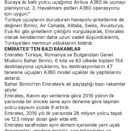
Buraya iki katlı yolcu uçağımız Airbus A380 ile uçmayı
planlıyoruz. 3. Havalimanı pistleri A380 operasyonu
için uygun.”
Türkiye uçuşlarını duruduran havayolu şirketlerine de
değinen Birinci, Air Canada, Alitalia, Swiss, Avusturya,
Eva Air gibi şirketlerin çıktığını vurgulayarak, Emirates
olarak kendilerinin daha uzun vadeli düşündüklerini,
Türkiye’den memnun olduklarını bildirdi.
EMİRATES’TEN BAZI RAKAMLAR
Emirates Türkiye, Romanya ve Bulgaristan Genel
Müdürü Bahar Birinci, 6 kıta ve 83 ülkede toplam 154
destinasyona uçtuklarını, bu destinasyonların 47
tanesine uçuşları A380 model uçaklar ile yaptıklarını
aktardı.
Bahar Birinci’nin Emirates’e ait paylaştığı bazı rakamlar
şöyle:
Emirates, Kasım ayı verilerine göre 2016 yılının ilk
yarısında bir önceki sene aynı döneme göre taşınan
yolcu sayısını yüzde 9 artırdı.
Emirates, 2016 yılı ilk yarısında 28 milyon yolcu taşıdı
ve 12.5 milyar dolar gelir elde etti.
Emirates tarafından aynı dönem içerisinde yeni uçak
donanımları, modern tesisler, son teknolojiler ve