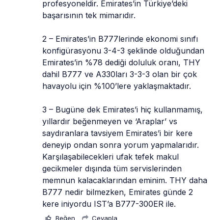
profesyoneldir. Emirates’in Türkiye’deki 
başarısının tek mimarıdır.
2 – Emirates’in B777lerinde ekonomi sınıfı 
konfigürasyonu 3-4-3 şeklinde olduğundan 
Emirates’in %78 dediği doluluk oranı, THY 
dahil B777 ve A330ları 3-3-3 olan bir çok 
havayolu için %100’lere yaklaşmaktadır.
3 – Bugüne dek Emirates’i hiç kullanmamış, 
yıllardır beğenmeyen ve ‘Araplar’ vs 
saydıranlara tavsiyem Emirates’i bir kere 
deneyip ondan sonra yorum yapmalarıdır. 
Karşılaşabilecekleri ufak tefek makul 
gecikmeler dışında tüm servislerinden 
memnun kalacaklarından eminim. THY daha 
B777 nedir bilmezken, Emirates günde 2 
kere iniyordu IST’a B777-300ER ile.
Beğen
Cevapla