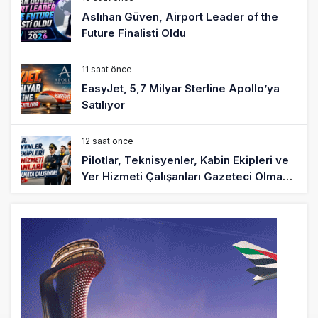
Aslıhan Güven, Airport Leader of the
Future Finalisti Oldu
11 saat önce
EasyJet, 5,7 Milyar Sterline Apollo’ya
Satılıyor
12 saat önce
Pilotlar, Teknisyenler, Kabin Ekipleri ve
Yer Hizmeti Çalışanları Gazeteci Olmaya
Çalışıyor!
14 saat önce
BookingAgora’dan Dubai’ye iki FAM Trip
16 saat önce
AJet Uçuşlarıyla Rus Turist İçin Yeni