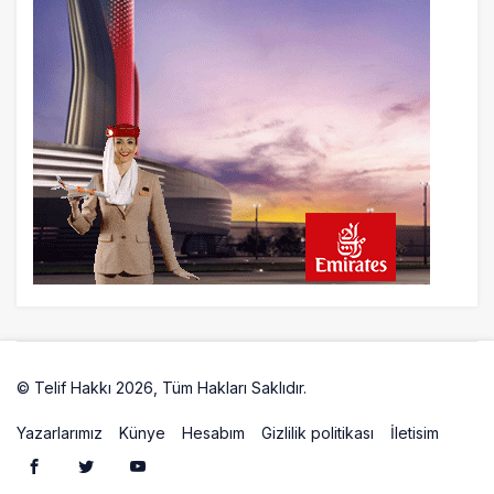
Türkiye Rotası
17 saat önce
Airbus Temmuz bilançosunu açıkladı:
204 yeni sipariş
18 saat önce
İstanbul uçağına polis köpeklerle girdi: 3
yolcu indirildi
18 saat önce
AyJet eğitim uçağı Hezarfen yakınında
kırım geçirdi
© Telif Hakkı 2026, Tüm Hakları Saklıdır.
Artelio
Yazarlarımız
Künye
Hesabım
Gizlilik politikası
İletisim